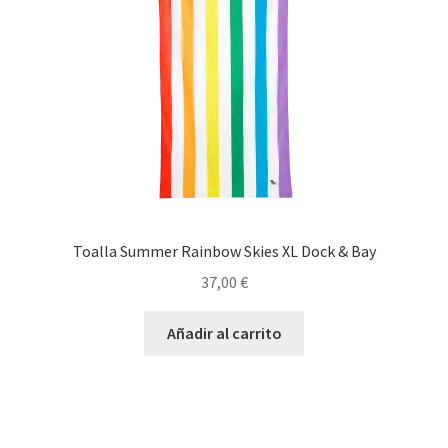
elegir
en
la
página
de
producto
Toalla Summer Rainbow Skies XL Dock & Bay
37,00
€
Añadir al carrito