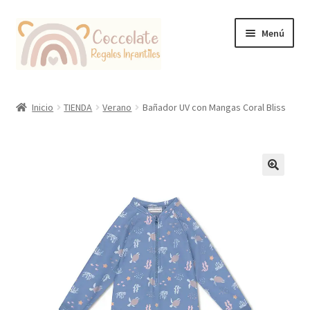
Ir
Ir
Menú
a
al
la
contenido
navegación
Tienda
Inicio
TIENDA
Verano
Bañador UV con Mangas Coral Bliss
Coccolate Puericultura y Juguetería Educativa
🔍