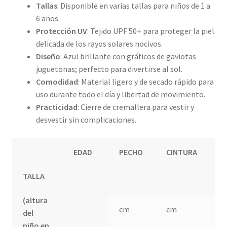
Tallas
: Disponible en varias tallas para niños de 1 a
6 años.
Protección UV
: Tejido UPF 50+ para proteger la piel
delicada de los rayos solares nocivos.
Diseño
: Azul brillante con gráficos de gaviotas
juguetonas; perfecto para divertirse al sol.
Comodidad
: Material ligero y de secado rápido para
uso durante todo el día y libertad de movimiento.
Practicidad
: Cierre de cremallera para vestir y
desvestir sin complicaciones.
EDAD
PECHO
CINTURA
C
TALLA
(altura
cm
cm
c
del
niño en