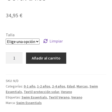
34,95
€
Talla
Limpiar
Bañador
Añadir al carrito
UV
con
Mangas
Coral
SKU:
N/D
Categorías:
0-1 año
,
1-2 años
,
2-4 años
,
Edad
,
Marcas
,
Swim
Bliss
Essentials
,
Textil protección solar
,
Verano
cantidad
Etiquetas:
Swim Essentials
,
Textil Verano
,
Verano
Marca:
Swim Essentials