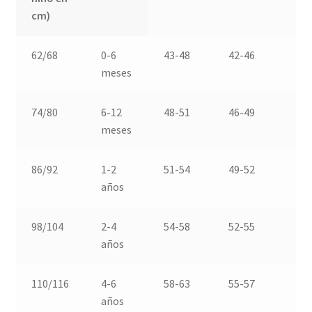
cm)
62/68
0-6
43-48
42-46
4
meses
74/80
6-12
48-51
46-49
4
meses
86/92
1-2
51-54
49-52
5
años
98/104
2-4
54-58
52-55
5
años
110/116
4-6
58-63
55-57
6
años