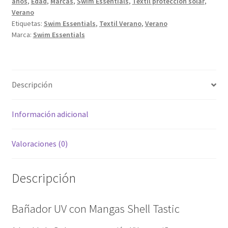
años
,
Edad
,
Marcas
,
Swim Essentials
,
Textil protección solar
,
cantidad
Verano
Etiquetas:
Swim Essentials
,
Textil Verano
,
Verano
Marca:
Swim Essentials
Descripción
Información adicional
Valoraciones (0)
Descripción
Bañador UV con Mangas Shell Tastic