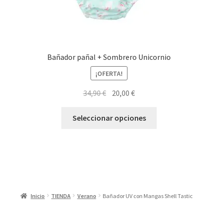
producto
Bañador pañal + Sombrero Unicornio
¡OFERTA!
El
El
34,90
€
20,00
€
precio
precio
Este
original
actual
Seleccionar opciones
producto
era:
es:
tiene
34,90 €.
20,00 €.
múltiples
variantes.
Las
opciones
Inicio
TIENDA
Verano
Bañador UV con Mangas Shell Tastic
se
pueden