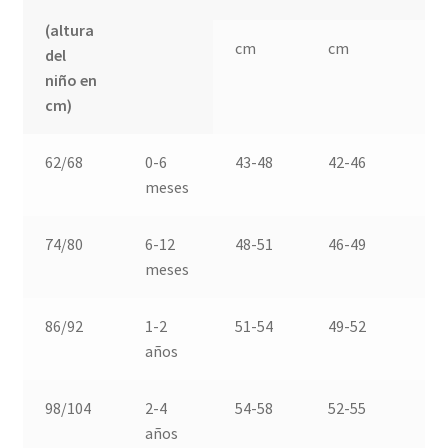
(altura
cm
cm
c
del
niño en
cm)
62/68
0-6
43-48
42-46
4
meses
74/80
6-12
48-51
46-49
4
meses
86/92
1-2
51-54
49-52
5
años
98/104
2-4
54-58
52-55
5
años