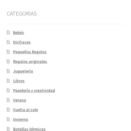
elegir
en
CATEGORIAS
la
página
de
Bebés
producto
Disfraces
Pequeños Regalos
Regalos originales
Juguetería
Libros
Papelería y creatividad
Verano
Vuelta al cole
Invierno
Botellas térmicas