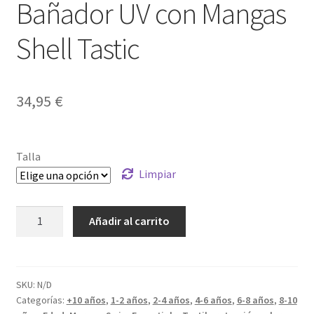
Bañador UV con Mangas
Shell Tastic
34,95
€
Talla
Limpiar
Bañador
Añadir al carrito
UV
con
Mangas
Shell
SKU:
N/D
Categorías:
+10 años
,
1-2 años
,
2-4 años
,
4-6 años
,
6-8 años
,
8-10
Tastic