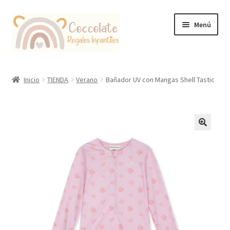
Ir
Ir
Menú
a
al
la
contenido
navegación
Tienda
Inicio
TIENDA
Verano
Bañador UV con Mangas Shell Tastic
Coccolate Puericultura y Juguetería Educativa
🔍