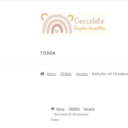
Ir
Ir
a
al
la
contenido
navegación
TIENDA
Inicio
TIENDA
Verano
Bañador UV Strawber
Inicio
TIENDA
Verano
Bañador UV Strawberry
Fields