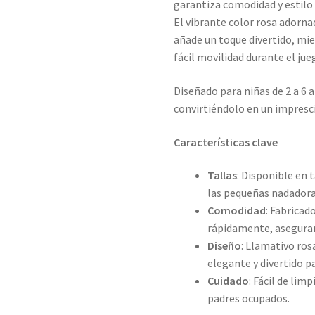
garantiza comodidad y estilo e
El vibrante color rosa adorn
añade un toque divertido, mie
fácil movilidad durante el jue
Diseñado para niñas de 2 a 6 
convirtiéndolo en un impresci
Características clave
Tallas
: Disponible en 
las pequeñas nadadora
Comodidad
: Fabricad
rápidamente, aseguran
Diseño
: Llamativo ro
elegante y divertido pa
Cuidado
: Fácil de lim
padres ocupados.