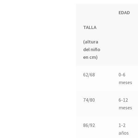
EDAD
TALLA
(altura
del niño
en cm)
62/68
0-6
meses
74/80
6-12
meses
86/92
1-2
años