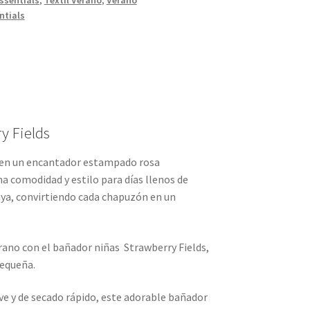
ssentials
,
Textil Verano
,
Verano
ntials
y Fields
 en un encantador estampado rosa
a comodidad y estilo para días llenos de
laya, convirtiendo cada chapuzón en un
rano con el bañador niñas Strawberry Fields,
pequeña.
ve y de secado rápido, este adorable bañador