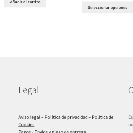
Añadir al carrito
original
actual
Seleccionar opciones
era:
es:
15,95 €.
6,00 €.
Legal
C
Aviso legal – Política de privacidad – Política de
Es
Cookies
pu
Pagos - Envíos y plazo de entrega