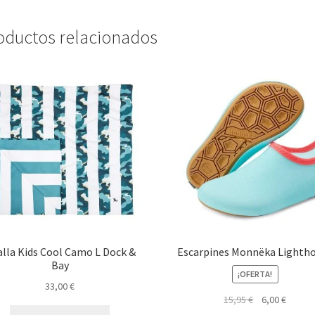
oductos relacionados
lla Kids Cool Camo L Dock &
Escarpines Monnëka Lighth
Bay
¡OFERTA!
33,00
€
El
El
15,95
€
6,00
€
precio
precio