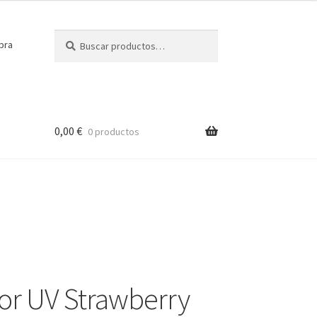
Buscar
Buscar
pra
por:
0,00
€
0 productos
r UV Strawberry