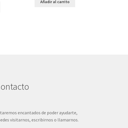
Añadir al carrito
Este
producto
tiene
múltiples
variantes.
Las
opciones
se
pueden
elegir
en
la
página
ontacto
de
producto
taremos encantados de poder ayudarte,
edes visitarnos, escribirnos o llamarnos.