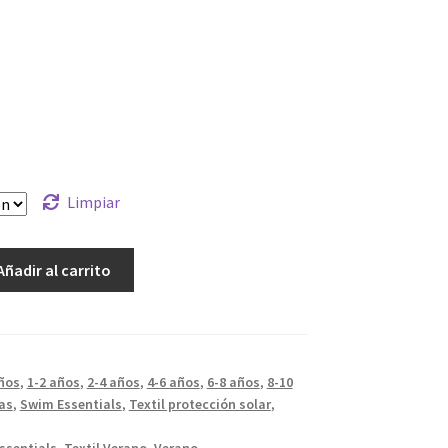
Limpiar
Añadir al carrito
ños
,
1-2 años
,
2-4 años
,
4-6 años
,
6-8 años
,
8-10
as
,
Swim Essentials
,
Textil protección solar
,