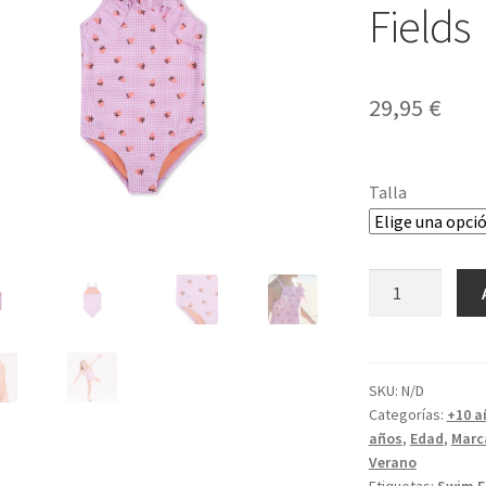
Fields
29,95
€
Talla
Bañador
UV
Strawberry
Fields
cantidad
SKU:
N/D
Categorías:
+10 a
años
,
Edad
,
Marc
Verano