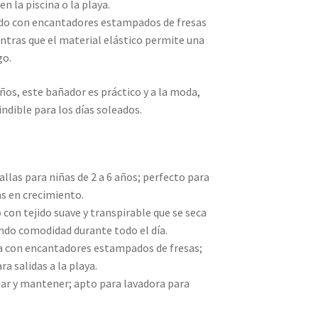
n la piscina o la playa.
ado con encantadores estampados de fresas
ntras que el material elástico permite una
go.
años, este bañador es práctico y a la moda,
ndible para los días soleados.
tallas para niñas de 2 a 6 años; perfecto para
s en crecimiento.
o con tejido suave y transpirable que se seca
do comodidad durante todo el día.
sa con encantadores estampados de fresas;
ra salidas a la playa.
piar y mantener; apto para lavadora para