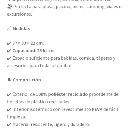
🏖️ Perfecta para playa, piscina, picnic, camping, viajes o
excursiones.
📏
Medidas
✔️
37 × 33 × 22 cm.
✔️
Capacidad: 25 litros.
✔️ Espacio suficiente para bebidas, comida, táperes y
accesorios para toda la familia.
🧵
Composición
✔️ Exterior de
100% poliéster reciclado
procedente de
botellas de plástico recicladas.
✔️ Interior isotérmico con revestimiento
PEVA
de fácil
limpieza.
✔️ Material resistente, ligero y duradero.