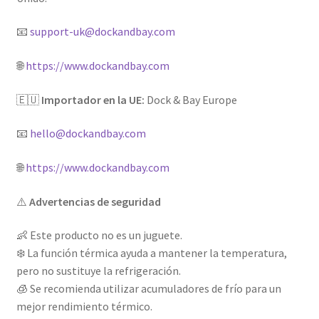
📧
support-uk@dockandbay.com
🌐
https://www.dockandbay.com
🇪🇺
Importador en la UE:
Dock & Bay Europe
📧
hello@dockandbay.com
🌐
https://www.dockandbay.com
⚠️
Advertencias de seguridad
👶 Este producto no es un juguete.
❄️ La función térmica ayuda a mantener la temperatura,
pero no sustituye la refrigeración.
🧊 Se recomienda utilizar acumuladores de frío para un
mejor rendimiento térmico.