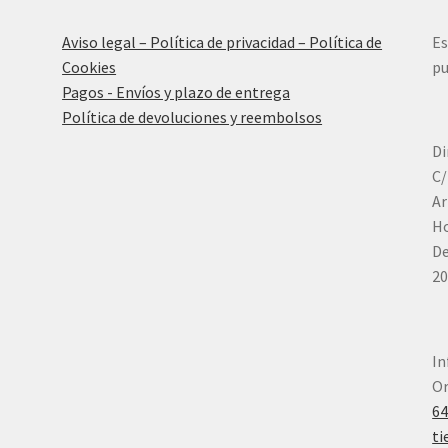
Aviso legal – Política de privacidad – Política de
Es
Cookies
pu
Pagos - Envíos y plazo de entrega
Política de devoluciones y reembolsos
Di
C/
Ar
Ho
De
20
In
Or
6
ti