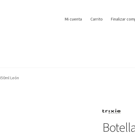
Mi cuenta
Carrito
Finalizar com
 350ml León
Botell