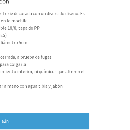
León
 Trixie decorada con un divertido diseño. Es
 en la mochila.
able 18/8, tapa de PP
PES)
 diámetro 5cm
 cerrada, a prueba de fugas
para colgarla
imiento interior, ni químicos que alteren el
 a mano con agua tibia y jabón
 aún.