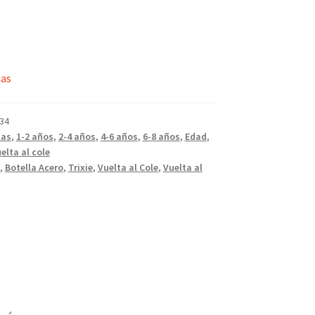
ias
34
las
,
1-2 años
,
2-4 años
,
4-6 años
,
6-8 años
,
Edad
,
elta al cole
,
Botella Acero
,
Trixie
,
Vuelta al Cole
,
Vuelta al