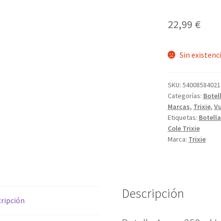
22,99
€
Sin existenc
SKU:
54008584021
Categorías:
Botel
Marcas
,
Trixie
,
Vu
Etiquetas:
Botella
Cole Trixie
Marca:
Trixie
Descripción
ripción