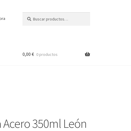
Buscar
Buscar
pra
por:
0,00
€
0 productos
a Acero 350ml León