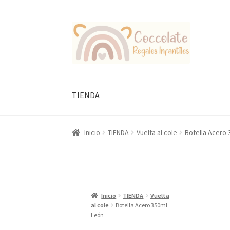
Ir
Ir
a
al
la
contenido
navegación
TIENDA
Inicio
TIENDA
Vuelta al cole
Botella Acero
Inicio
TIENDA
Vuelta
al cole
Botella Acero 350ml
León