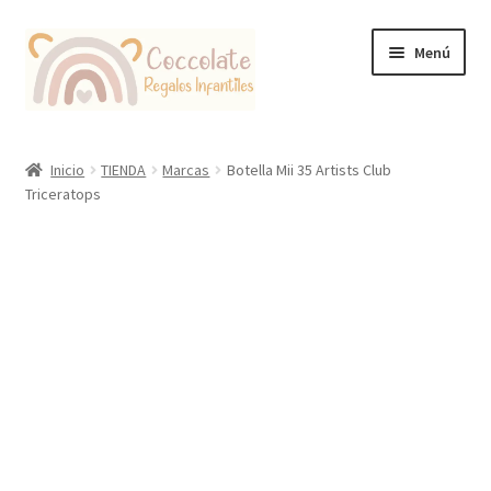
Ir
Ir
Menú
a
al
la
contenido
navegación
Tienda
Inicio
TIENDA
Marcas
Botella Mii 35 Artists Club
Triceratops
Coccolate Puericultura y Juguetería Educativa