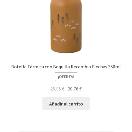
Botella Térmica con Boquilla Recambio Flechas 350ml
¡OFERTA!
El
El
25,95
€
20,76
€
precio
precio
original
actual
Añadir al carrito
era:
es:
25,95 €.
20,76 €.