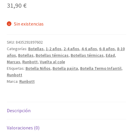
31,90
€
Sin existencias
SKU:
8435291897602
Categorías:
Botellas
,
1-2 años
,
2-4 años
,
4-6 años
,
6-8 años
,
8-10
años
,
Botellas
,
Botellas térmicas
,
Botellas térmicas
,
Edad
,
Marcas
,
Runbott
,
Vuelta al cole
Etiquetas:
Botella Niños
,
Botella pajita
,
Botella Termo Infantil
,
Runbott
Marca:
Runbott
Descripción
Valoraciones (0)