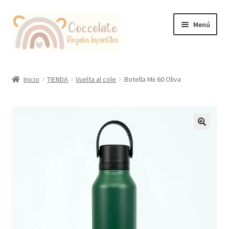
Ir
Ir
Menú
a
al
la
contenido
navegación
Tienda
Inicio
TIENDA
Vuelta al cole
Botella Mii 60 Oliva
Coccolate Puericultura y Juguetería Educativa
🔍