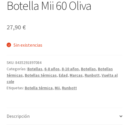
Botella Mii 60 Oliva
27,90
€
Sin existencias
SKU:
8435291897084
Categorías:
Botellas
,
6-8 años
,
8-10 años
,
Botellas
,
Botellas
térmicas
,
Botellas térmicas
,
Edad
,
Marcas
,
Runbott
,
Vuelta al
cole
Etiquetas:
Botella térmica
,
Mii
,
Runbott
Descripción