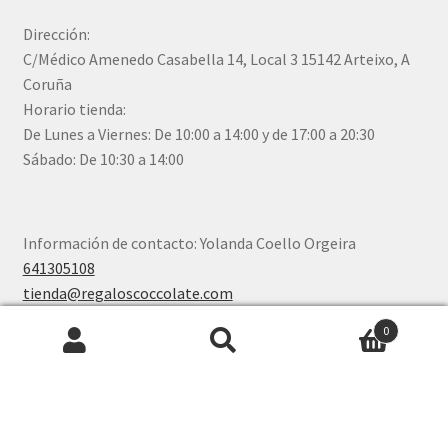
Dirección:
C/Médico Amenedo Casabella 14, Local 3 15142 Arteixo, A
Coruña
Horario tienda:
De Lunes a Viernes: De 10:00 a 14:00 y de 17:00 a 20:30
Sábado: De 10:30 a 14:00
Información de contacto: Yolanda Coello Orgeira
641305108
tienda@regaloscoccolate.com
0
Buscar
Buscar
por:
© Coccolate 2026
Política de devoluciones y reembolsos
Construido con