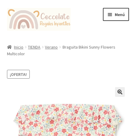
Ir
Ir
Menú
a
al
la
contenido
navegación
Tienda
Inicio
TIENDA
Verano
Braguita Bikini Sunny Flowers
Multicolor
Coccolate Puericultura y Juguetería Educativa
¡OFERTA!
🔍