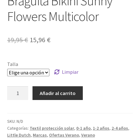
Braguita Bikini Sunny
Flowers Multicolor
El
El
19,95
€
15,96
€
precio
precio
original
actual
Talla
era:
es:
Limpiar
19,95 €.
15,96 €.
Braguita
Añadir al carrito
Bikini
Sunny
Flowers
Multicolor
SKU:
N/D
Categorías:
Textil protección solar
,
0-1 año
,
1-2 años
,
2-4 años
,
cantidad
Little Dutch
,
Marcas
,
Ofertas Verano
,
Verano