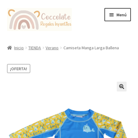
Ir
Ir
Menú
a
al
la
contenido
navegación
Tienda
Inicio
TIENDA
Verano
Camiseta Manga Larga Ballena
Coccolate Puericultura y Juguetería Educativa
¡OFERTA!
🔍