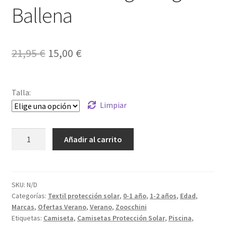
Ballena
El
El
21,95
€
15,00
€
precio
precio
original
actual
Talla:
era:
es:
Limpiar
21,95 €.
15,00 €.
Camiseta
Añadir al carrito
Manga
Larga
Ballena
cantidad
SKU:
N/D
Categorías:
Textil protección solar
,
0-1 año
,
1-2 años
,
Edad
,
Marcas
,
Ofertas Verano
,
Verano
,
Zoocchini
Etiquetas:
Camiseta
,
Camisetas Protección Solar
,
Piscina
,