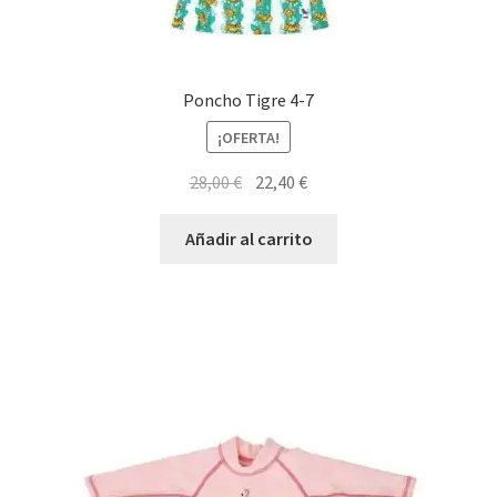
Poncho Tigre 4-7
¡OFERTA!
El
El
28,00
€
22,40
€
precio
precio
original
actual
Añadir al carrito
era:
es:
28,00 €.
22,40 €.