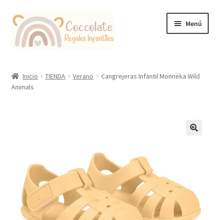
Ir
Ir
Menú
a
al
la
contenido
navegación
Tienda
Inicio
TIENDA
Verano
Cangrejeras Infantil Monnëka Wild
Animals
Coccolate Puericultura y Juguetería Educativa
🔍