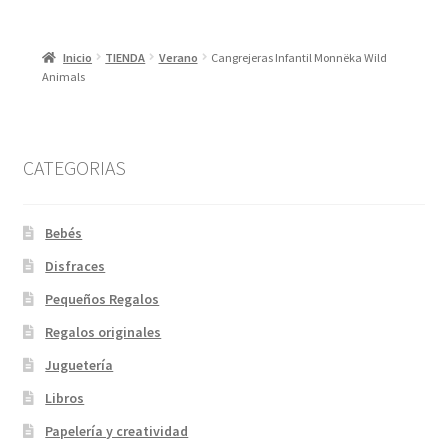
Las
opciones
Inicio
TIENDA
Verano
Cangrejeras Infantil Monnëka Wild
se
Animals
pueden
elegir
en
la
CATEGORIAS
página
de
Bebés
producto
Disfraces
Pequeños Regalos
Regalos originales
Juguetería
Libros
Papelería y creatividad