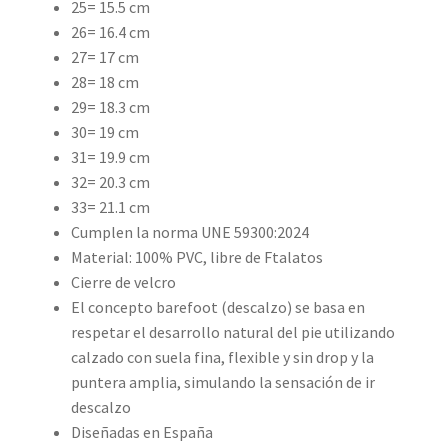
25= 15.5 cm
26= 16.4 cm
27= 17 cm
28= 18 cm
29= 18.3 cm
30= 19 cm
31= 19.9 cm
32= 20.3 cm
33= 21.1 cm
Cumplen la norma UNE 59300:2024
Material: 100% PVC, libre de Ftalatos
Cierre de velcro
El concepto barefoot (descalzo) se basa en
respetar el desarrollo natural del pie utilizando
calzado con suela fina, flexible y sin drop y la
puntera amplia, simulando la sensación de ir
descalzo
Diseñadas en España