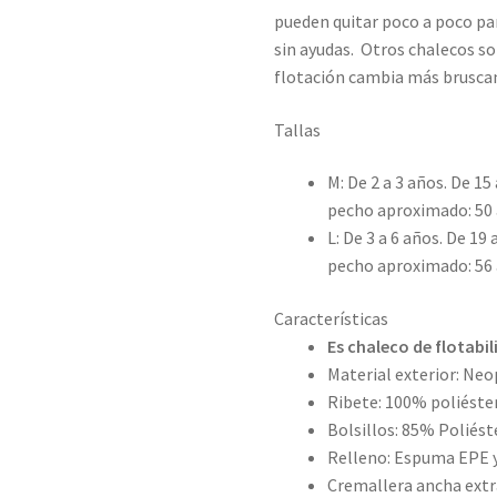
pueden quitar poco a poco par
sin ayudas. Otros chalecos so
flotación cambia más bruscam
Tallas
M: De 2 a 3 años. De 15
pecho aproximado: 50 
L: De 3 a 6 años. De 19
pecho aproximado: 56 
Características
Es chaleco de flotabi
Material exterior: Ne
Ribete: 100% poliéste
Bolsillos: 85% Poliés
Relleno: Espuma EPE 
Cremallera ancha extr