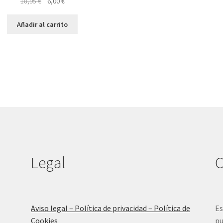
El
El
18,95
€
6,00
€
precio
precio
original
actual
Añadir al carrito
era:
es:
18,95 €.
6,00 €.
Legal
C
Aviso legal – Política de privacidad – Política de
Es
Cookies
pu