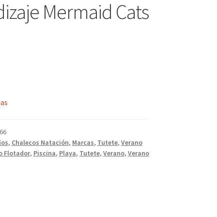
izaje Mermaid Cats
ias
66
ños
,
Chalecos Natación
,
Marcas
,
Tutete
,
Verano
o Flotador
,
Piscina
,
Playa
,
Tutete
,
Verano
,
Verano