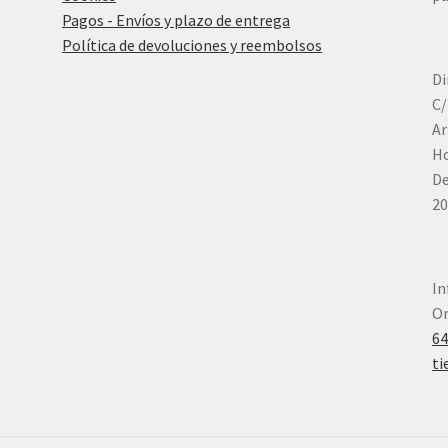
Pagos - Envíos y plazo de entrega
Política de devoluciones y reembolsos
Di
C/
Ar
Ho
De
20
In
Or
6
ti