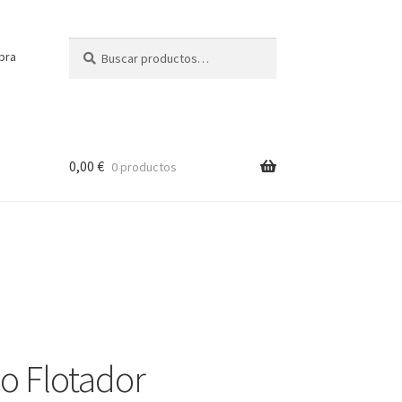
Buscar
Buscar
pra
por:
0,00
€
0 productos
o Flotador