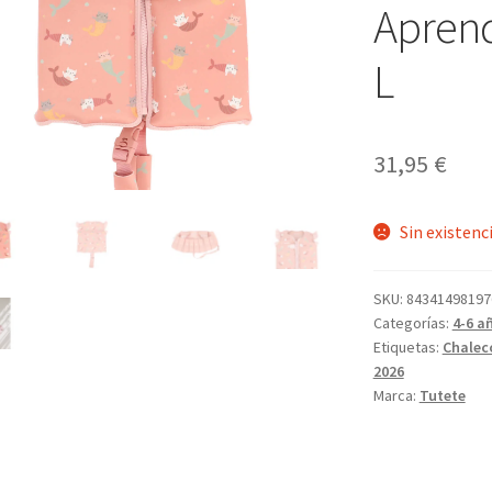
Aprend
L
31,95
€
Sin existenc
SKU:
84341498197
Categorías:
4-6 a
Etiquetas:
Chalec
2026
Marca:
Tutete