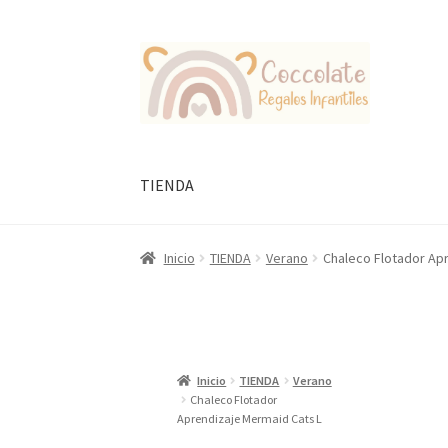
Ir
Ir
a
al
la
contenido
navegación
TIENDA
Inicio
TIENDA
Verano
Chaleco Flotador Ap
Inicio
TIENDA
Verano
Chaleco Flotador
Aprendizaje Mermaid Cats L