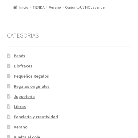
Inicio
TIENDA
Verano
Conjunto UV MC Lavender
CATEGORIAS
Bebés
Disfraces
Pequeños Regalos
Regalos originales
Juguetería
Libros
Papelería y creatividad
Verano
Vuelta al cole