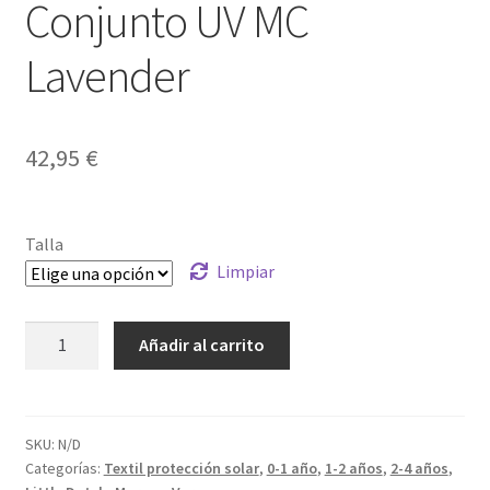
Conjunto UV MC
Lavender
42,95
€
Talla
Limpiar
Conjunto
Añadir al carrito
UV
MC
Lavender
cantidad
SKU:
N/D
Categorías:
Textil protección solar
,
0-1 año
,
1-2 años
,
2-4 años
,