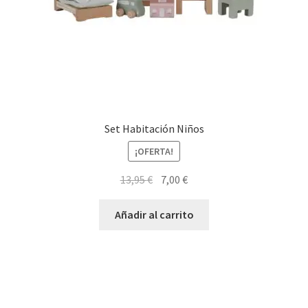
Set Habitación Niños
¡OFERTA!
El
El
13,95
€
7,00
€
precio
precio
original
actual
Añadir al carrito
era:
es:
13,95 €.
7,00 €.