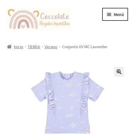
Ir
Ir
Menú
a
al
la
contenido
navegación
Tienda
Inicio
TIENDA
Verano
Conjunto UV MC Lavender
Coccolate Puericultura y Juguetería Educativa
🔍