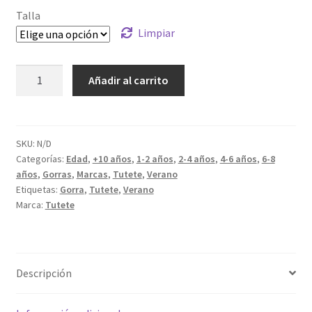
Talla
Limpiar
Gorra
Añadir al carrito
Wild
Animals
cantidad
SKU:
N/D
Categorías:
Edad
,
+10 años
,
1-2 años
,
2-4 años
,
4-6 años
,
6-8
años
,
Gorras
,
Marcas
,
Tutete
,
Verano
Etiquetas:
Gorra
,
Tutete
,
Verano
Marca:
Tutete
Descripción