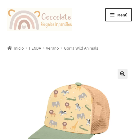
Ir
Ir
Menú
a
al
la
contenido
navegación
Tienda
Inicio
TIENDA
Verano
Gorra Wild Animals
Coccolate Puericultura y Juguetería Educativa
🔍