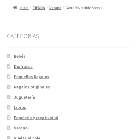
Inicio
TIENDA
Verano
Gorro Reversible Breeze
CATEGORIAS
Bebés
Disfraces
Pequeños Regalos
Regalos originales
Juguetería
Libros
Papelería y creatividad
Verano
Vuelta al cole