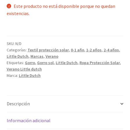
Este producto no está disponible porque no quedan
existencias.
SKU:
N/D
Categorías:
Textil protección solar
,
0-1 año
,
1-2 años
,
2-4 años
,
Little Dutch
,
Marcas
,
Verano
Etiquetas:
Gorro
,
Gorro sol
,
Little Dutch
,
Ropa Protección Solar
,
Verano Little dutch
Marca:
Little Dutch
Descripción
Información adicional