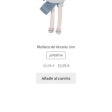
Muñeco de Verano Jim
¡OFERTA!
El
El
20,95
€
10,00
€
precio
precio
original
actual
Añadir al carrito
era:
es:
20,95 €.
10,00 €.