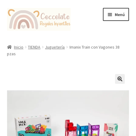
Ir
Ir
Menú
a
al
la
contenido
navegación
Tienda
Inicio
TIENDA
Juguetería
Imanix Train con Vagones 38
pzas
Coccolate Puericultura y Juguetería Educativa
🔍