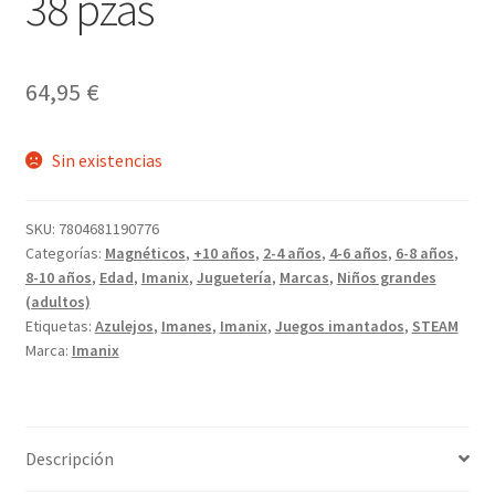
38 pzas
64,95
€
Sin existencias
SKU:
7804681190776
Categorías:
Magnéticos
,
+10 años
,
2-4 años
,
4-6 años
,
6-8 años
,
8-10 años
,
Edad
,
Imanix
,
Juguetería
,
Marcas
,
Niños grandes
(adultos)
Etiquetas:
Azulejos
,
Imanes
,
Imanix
,
Juegos imantados
,
STEAM
Marca:
Imanix
Descripción