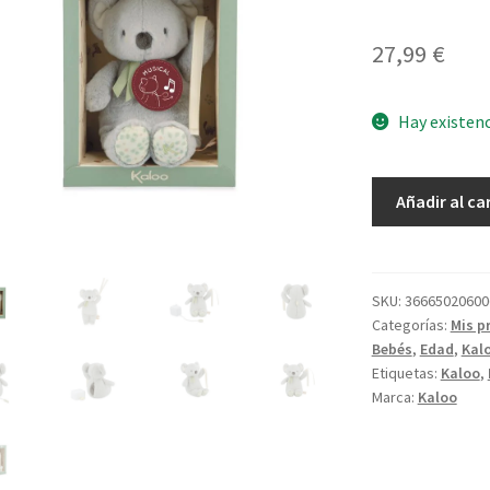
27,99
€
Hay existen
Koala
Añadir al ca
Musical
cantidad
SKU:
36665020600
Categorías:
Mis p
Bebés
,
Edad
,
Kal
Etiquetas:
Kaloo
,
Marca:
Kaloo