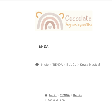
Ir
Ir
a
al
la
contenido
navegación
TIENDA
Inicio
TIENDA
Bebés
Koala Musical
Inicio
TIENDA
Bebés
Koala Musical