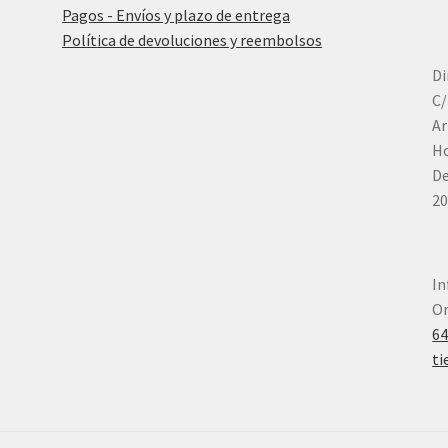
Pagos - Envíos y plazo de entrega
Política de devoluciones y reembolsos
Di
C/
Ar
Ho
De
20
In
Or
6
ti