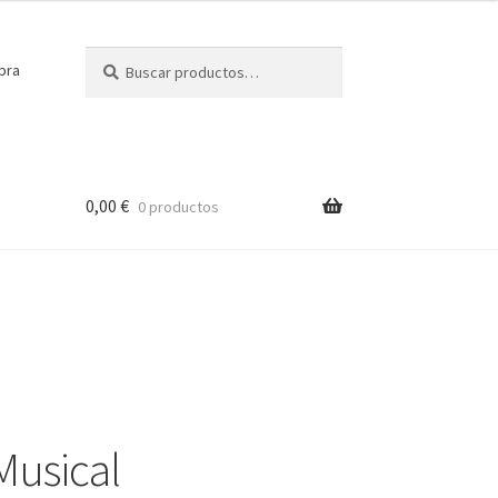
Buscar
Buscar
pra
por:
0,00
€
0 productos
Musical