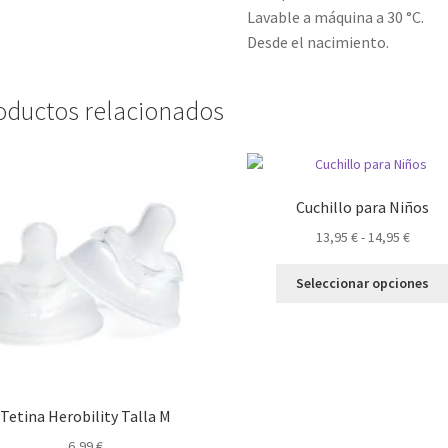
Lavable a máquina a 30 °C.
Desde el nacimiento.
oductos relacionados
Cuchillo para Niños
Rango
13,95
€
-
14,95
€
de
precio
Seleccionar opciones
desde
13,95 
hasta
14,95 
Tetina Herobility Talla M
6,99
€