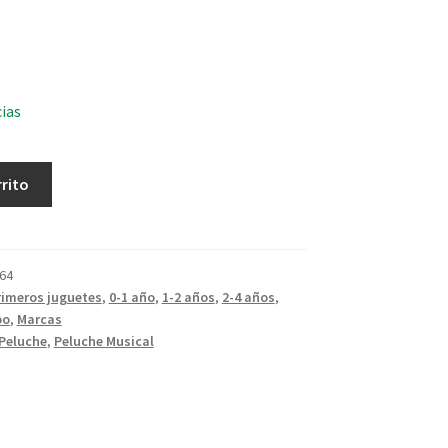
cias
rrito
64
rimeros juguetes
,
0-1 año
,
1-2 años
,
2-4 años
,
oo
,
Marcas
Peluche
,
Peluche Musical