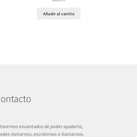
pueden
elegir
Añadir al carrito
en
la
página
de
producto
ontacto
taremos encantados de poder ayudarte,
edes visitarnos, escribirnos o llamarnos.