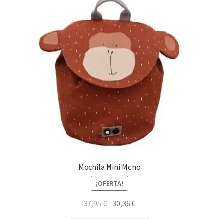
Mochila Mini Mono
¡OFERTA!
El
El
37,95
€
30,36
€
precio
precio