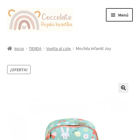
Ir
Ir
Menú
a
al
la
contenido
navegación
Tienda
Inicio
TIENDA
Vuelta al cole
Mochila Infantil Joy
Coccolate Puericultura y Juguetería Educativa
¡OFERTA!
🔍