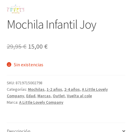
Mochila Infantil Joy
El
El
29,95
€
15,00
€
precio
precio
Sin existencias
original
actual
era:
es:
SKU:
8719715002798
29,95 €.
15,00 €.
Categorías:
Mochilas
,
1-2 años
,
2-4 años
,
A Little Lovely
Company
,
Edad
,
Marcas
,
Outlet
,
Vuelta al cole
Marca:
A Little Lovely Company
Descripción