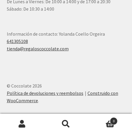
De Lunes a Viernes: De 10:00 a 14:00 y de 17:00 a 20:30
Sábado: De 10:30 a 14:00
Información de contacto: Yolanda Coello Orgeira
641305108
tienda@regaloscoccolate.com
© Coccolate 2026
Política de devoluciones y reembolsos
Construido con
WooCommerce
.
0
Buscar
Buscar