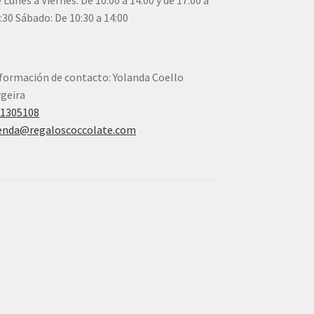
 Lunes a Viernes: De 10:00 a 14:00 y de 17:00 a
:30 Sábado: De 10:30 a 14:00
formación de contacto: Yolanda Coello
geira
41305108
enda@regaloscoccolate.com