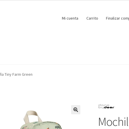
Mi cuenta
Carrito
Finalizar com
ña Tiny Farm Green
Mochil
🔍