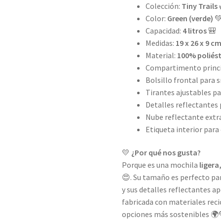
Colección:
Tiny Trails
Color:
Green (verde)

Capacidad:
4 litros
🎒
Medidas:
19 x 26 x 9 c
Material:
100% poliést
Compartimento princi
Bolsillo frontal para 
Tirantes ajustables p
Detalles reflectantes 
Nube reflectante extr
Etiqueta interior para
💛
¿Por qué nos gusta?
Porque es una mochila
liger
😍. Su tamaño es perfecto par
y sus detalles reflectantes a
fabricada con materiales reci
opciones más sostenibles 🌍