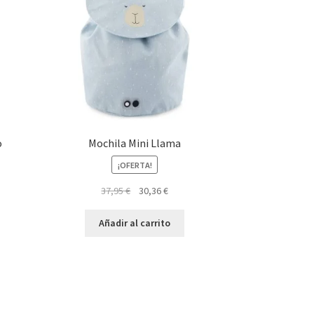
o
Mochila Mini Llama
¡OFERTA!
El
El
37,95
€
30,36
€
precio
precio
original
actual
Añadir al carrito
era:
es:
37,95 €.
30,36 €.