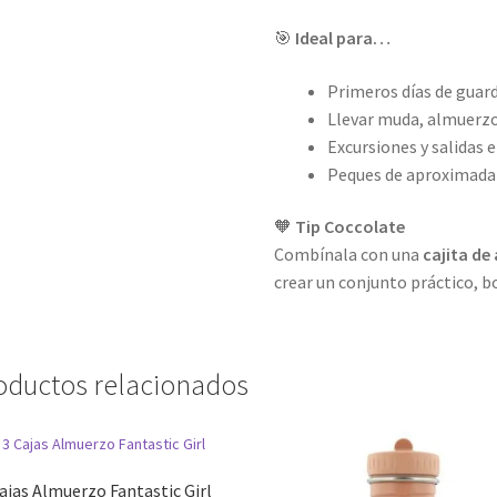
🎯
Ideal para…
Primeros días de guard
Llevar muda, almuerzo
Excursiones y salidas 
Peques de aproximad
🧡
Tip Coccolate
Combínala con una
cajita de
crear un conjunto práctico, bo
oductos relacionados
ajas Almuerzo Fantastic Girl