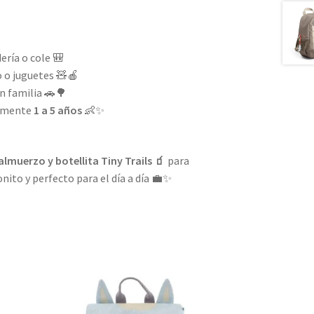
ería o cole 🎒
 o juguetes 🧸🍎
en familia 🚗🌳
amente
1 a 5 años
👶✨
 almuerzo y botellita Tiny Trails 🧃
para
nito y perfecto para el día a día 💼✨