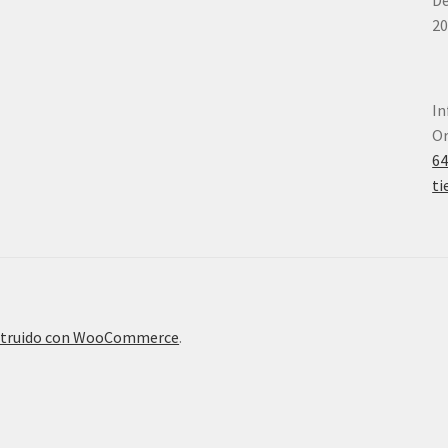
De
20
In
Or
6
ti
truido con WooCommerce
.