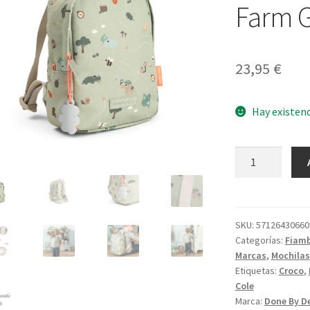
Farm 
23,95
€
Hay existen
Mochila
Pequeña
Tiny
Farm
Green
SKU:
57126430660
Categorías:
Fiamb
cantidad
Marcas
,
Mochilas
Etiquetas:
Croco
,
Cole
Marca:
Done By D