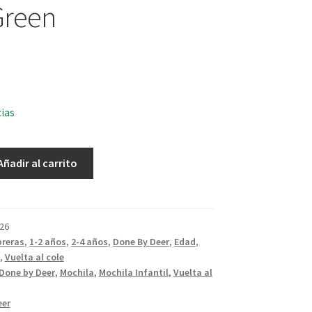
Green
cias
Añadir al carrito
26
reras
,
1-2 años
,
2-4 años
,
Done By Deer
,
Edad
,
,
Vuelta al cole
Done by Deer
,
Mochila
,
Mochila Infantil
,
Vuelta al
eer