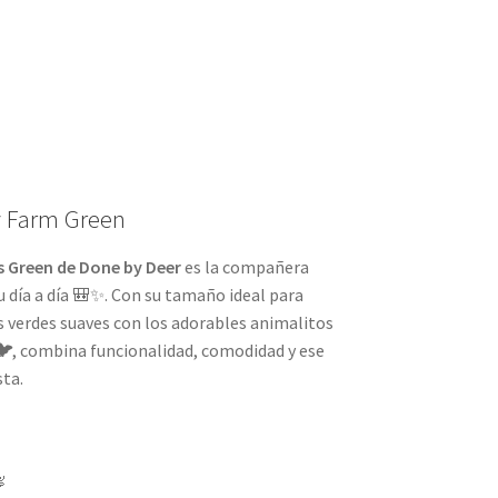
y Farm Green
ls Green de Done by Deer
es la compañera
u día a día 🎒✨. Con su tamaño ideal para
s verdes suaves con los adorables animalitos
🐦
, combina funcionalidad, comodidad y ese
sta.
