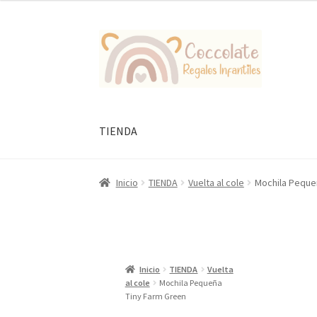
Ir
Ir
a
al
la
contenido
navegación
TIENDA
Inicio
TIENDA
Vuelta al cole
Mochila Peque
Inicio
TIENDA
Vuelta
al cole
Mochila Pequeña
Tiny Farm Green