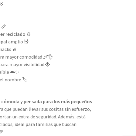
🌿

m
📏
er reciclado
♻️
pal amplio 🧸
snacks 🍎
ara mayor comodidad 👶👌
para mayor visibilidad 🌟
aíble ☁️✨
 el nombre 🏷️
a, cómoda y pensada para los más pequeños
a que puedan llevar sus cositas sin esfuerzo,
portan un extra de seguridad. Además, está
clados, ideal para familias que buscan
💚