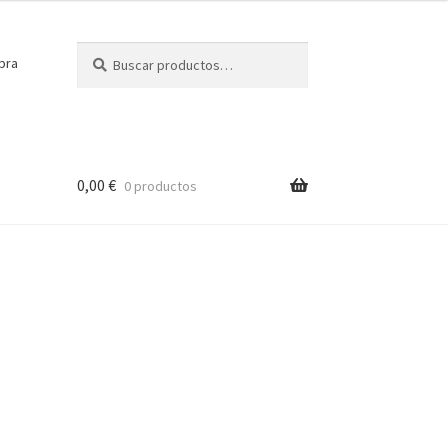
Buscar
Buscar
pra
por:
0,00
€
0 productos