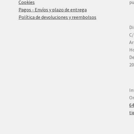
Cookies
pu
Pagos - Envíos y plazo de entrega
Política de devoluciones y reembolsos
Di
C/
Ar
Ho
De
20
In
Or
6
ti