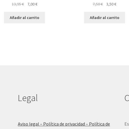
El
El
El
El
13,95
€
7,00
€
7,50
€
3,50
€
precio
precio
precio
precio
original
actual
original
actual
Añadir al carrito
Añadir al carrito
era:
es:
era:
es:
13,95 €.
7,00 €.
7,50 €.
3,50 €.
Legal
C
Aviso legal – Política de privacidad – Política de
Es