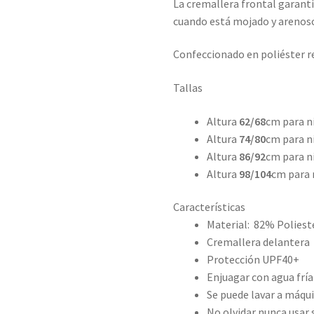
La cremallera frontal garantiz
cuando está mojado y arenos
Confeccionado en poliéster re
Tallas
Altura
62/68
cm para n
Altura
74/80
cm para n
Altura
86/92
cm para ni
Altura
98/104
cm para 
Características
Material: 82% Poliest
Cremallera delantera
Protección UPF40+
Enjuagar con agua fría
Se puede lavar a máqui
No olvidar nunca usar 