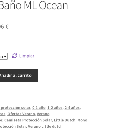
Baño ML Ocean
El
96
€
cio
precio
ginal
actual
es:
Limpiar
5 €.
27,96 €.
Añadir al carrito
l protección solar
,
0-1 año
,
1-2 años
,
2-4 años
,
cas
,
Ofertas Verano
,
Verano
or
,
Camiseta Protección Solar
,
Little Dutch
,
Mono
otección Solar
,
Verano Little dutch