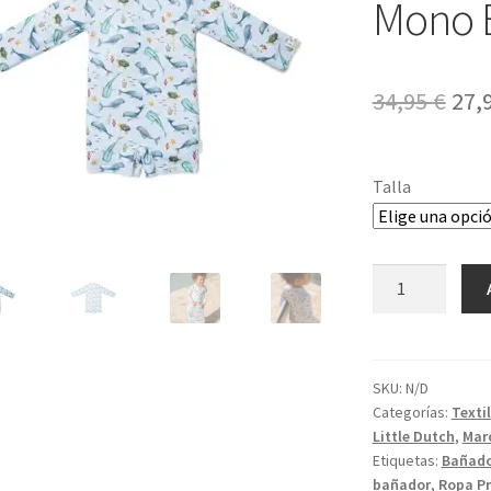
Mono 
El
34,95
€
27,
pre
ori
Talla
era:
34,9
Mono
Baño
ML
Ocean
cantidad
SKU:
N/D
Categorías:
Texti
Little Dutch
,
Mar
Etiquetas:
Bañad
bañador
,
Ropa Pr