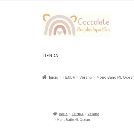
original
actual
era:
es:
Ir
Ir
34,95 €.
27,96 €.
a
al
la
contenido
navegación
TIENDA
Inicio
TIENDA
Verano
Mono Baño ML Ocea
Inicio
TIENDA
Verano
Mono Baño ML Ocean