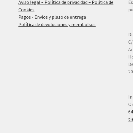
Aviso legal – Política de privacidad – Política de
Es
Cookies
pu
Pagos - Envíos y plazo de entrega
Política de devoluciones y reembolsos
Di
C/
Ar
Ho
De
20
In
Or
6
ti