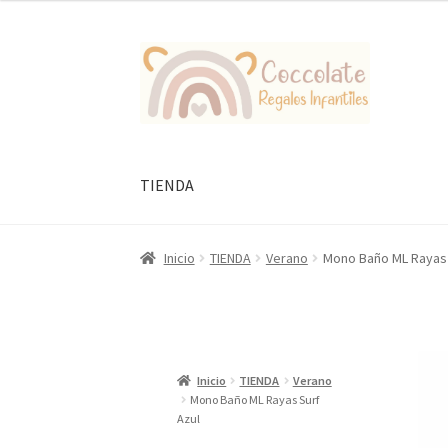
original
actual
era:
es:
Ir
Ir
37,95 €.
30,36 €.
a
al
la
contenido
navegación
TIENDA
Inicio
TIENDA
Verano
Mono Baño ML Rayas 
Inicio
TIENDA
Verano
Mono Baño ML Rayas Surf
Azul