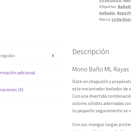
cantidad
Etiquetas:
Bañad
bañador
,
Ropa Pr
Marca:
Little Dut
Descripción
ripción
Mono Baño ML Rayas S
rmación adicional
Date un chapuzón y prepárate
este encantador bañador de u
raciones (0)
Con una divertida combinació
colores sólidos adornadas co
tu pequeño seguramente se ro
Con sus mangas largas protect