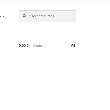
Buscar
Buscar
pra
por:
0,00
€
0 productos