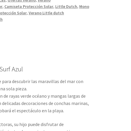
or
,
Camiseta Protección Solar
,
Little Dutch
,
Mono
otección Solar
,
Verano Little dutch
ch
urf Azul
 para descubrir las maravillas del mar con
na sola pieza.
n de rayas verde océano y mangas largas de
n delicadas decoraciones de conchas marinas,
bará el espectáculo en la playa.
oras, su hijo puede disfrutar de