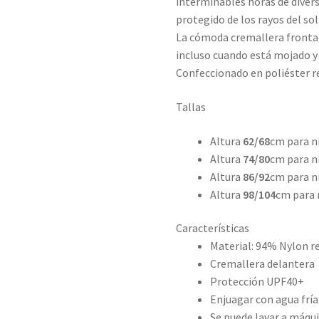
interminables horas de diver
protegido de los rayos del sol
La cómoda cremallera frontal 
incluso cuando está mojado y
Confeccionado en poliéster re
Tallas
Altura
62/68
cm para n
Altura
74/80
cm para n
Altura
86/92
cm para ni
Altura
98/104
cm para 
Características
Material: 94% Nylon r
Cremallera delantera
Protección UPF40+
Enjuagar con agua fría
Se puede lavar a máqui