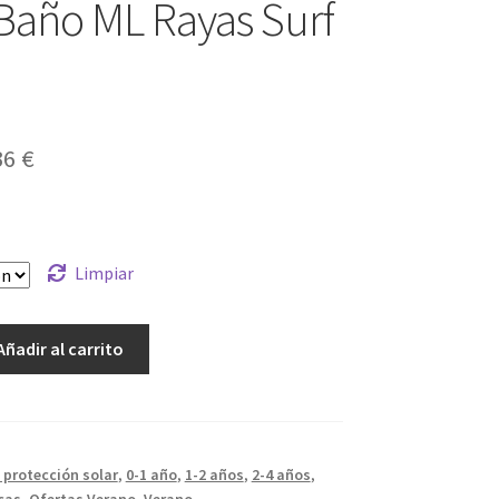
año ML Rayas Surf
El
36
€
cio
precio
ginal
actual
es:
Limpiar
5 €.
30,36 €.
Añadir al carrito
l protección solar
,
0-1 año
,
1-2 años
,
2-4 años
,
cas
,
Ofertas Verano
,
Verano