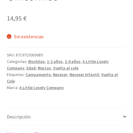
14,95
€
Sin existencias
SKU:
8719715003689
Categorías:
Mochilas
,
1-2 años
,
2-4 años
,
A Little Lovely
Company
,
Edad
,
Marcas
,
Vuelta al cole
Etiquetas:
Campamento
,
Neceser
,
Neceser Infantil
,
Vuelta al
Cole
Marca:
A Little Lovely Company
Descripción