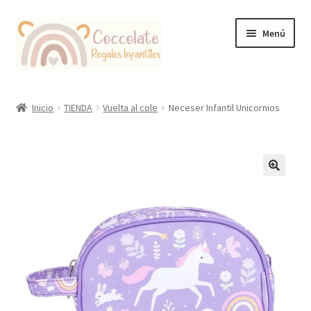
Ir
Ir
Menú
a
al
la
contenido
navegación
Tienda
Inicio
TIENDA
Vuelta al cole
Neceser Infantil Unicornios
Coccolate Puericultura y Juguetería Educativa
🔍