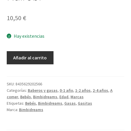
10,50
€
Hay existencias
Pack
Añadir al carrito
2
Gasitas
Bambú
Nairobi
SKU:
8435629202566
Categorías:
Baberos y gasas
,
0-1 año
,
1-2 años
,
2-4 años
,
A
cantidad
comer
,
Bebés
,
Bimbidreams
,
Edad
,
Marcas
Etiquetas:
Bebés
,
Bimbidreams
,
Gasas
,
Gasitas
Marca:
Bimbidreams