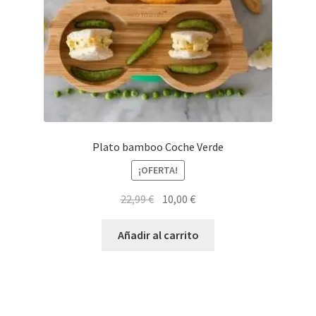
Plato bamboo Coche Verde
¡OFERTA!
El
El
22,99
€
10,00
€
precio
precio
original
actual
Añadir al carrito
era:
es:
22,99 €.
10,00 €.