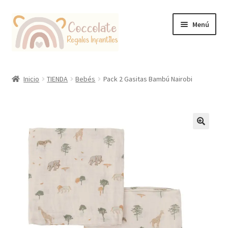
Ir
Ir
Menú
a
al
la
contenido
navegación
Tienda
Inicio
TIENDA
Bebés
Pack 2 Gasitas Bambú Nairobi
Coccolate Puericultura y Juguetería Educativa
🔍