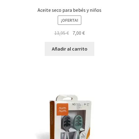
Aceite seco para bebés y niños
¡OFERTA!
El
El
13,95
€
7,00
€
precio
precio
original
actual
Añadir al carrito
era:
es:
13,95 €.
7,00 €.