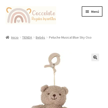
Ir
Ir
Menú
a
al
la
contenido
navegación
Tienda
Inicio
TIENDA
Bebés
Peluche Musical Blue Sky Oso
Coccolate Puericultura y Juguetería Educativa
🔍