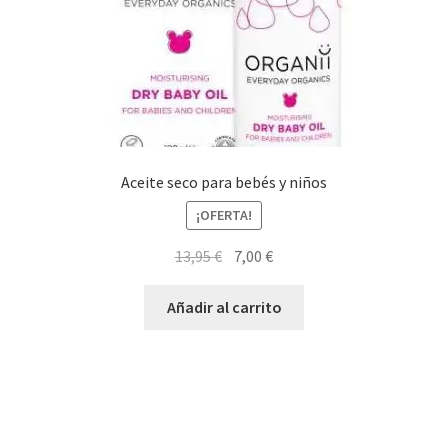
Aceite seco para bebés y niños
¡OFERTA!
El
El
13,95
€
7,00
€
precio
precio
original
actual
Añadir al carrito
era:
es:
13,95 €.
7,00 €.