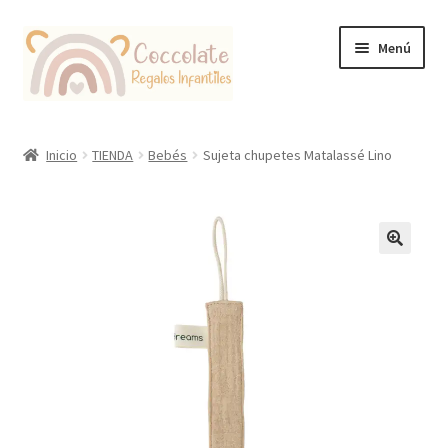
Ir
Ir
Menú
a
al
la
contenido
navegación
Tienda
Inicio
TIENDA
Bebés
Sujeta chupetes Matalassé Lino
Coccolate Puericultura y Juguetería Educativa
🔍