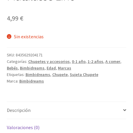
4,99
€
Sin existencias
SKU:
8435629204171
Categorías:
Chupetes y accesorios
,
0-1 año
,
1-2 años
,
A comer
,
Bebés
,
Bimbidreams
,
Edad
,
Marcas
Etiquetas:
Bimbidreams
,
Chupete
,
Sujeta Chupete
Marca:
Bimbidreams
Descripción
Valoraciones (0)