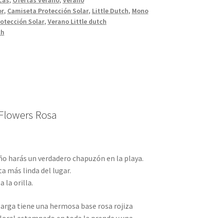
or
,
Camiseta Protección Solar
,
Little Dutch
,
Mono
otección Solar
,
Verano Little dutch
ch
Flowers Rosa
ño harás un verdadero chapuzón en la playa.
a más linda del lugar.
 la orilla.
larga tiene una hermosa base rosa rojiza