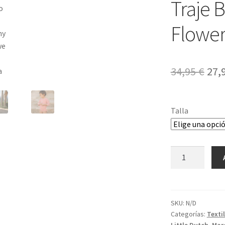
Traje 
Flower
El
34,95
€
27,
pre
ori
Talla
era:
34,9
Traje
Baño
ML
Sunny
Flowers
SKU:
N/D
Categorías:
Texti
Rosa
Little Dutch
,
Mar