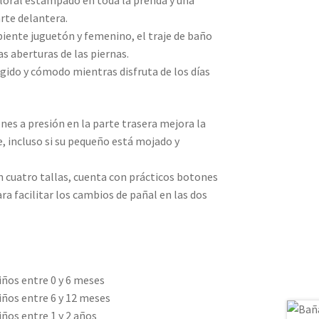
floral estampado en toda la prenda y una
rte delantera.
iente juguetón y femenino, el traje de baño
as aberturas de las piernas.
ido y cómodo mientras disfruta de los días
es a presión en la parte trasera mejora la
e, incluso si su pequeño está mojado y
en cuatro tallas, cuenta con prácticos botones
ra facilitar los cambios de pañal en las dos
iños entre 0 y 6 meses
iños entre 6 y 12 meses
ños entre 1 y 2 años