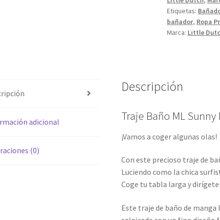
cantidad
Etiquetas:
Bañad
bañador
,
Ropa Pr
Marca:
Little Dut
Descripción
ripción
Traje Baño ML Sunny 
rmación adicional
¡Vamos a coger algunas olas!
raciones (0)
Con este precioso traje de ba
Luciendo como la chica surfist
Coge tu tabla larga y dirígete a
Este traje de baño de manga 