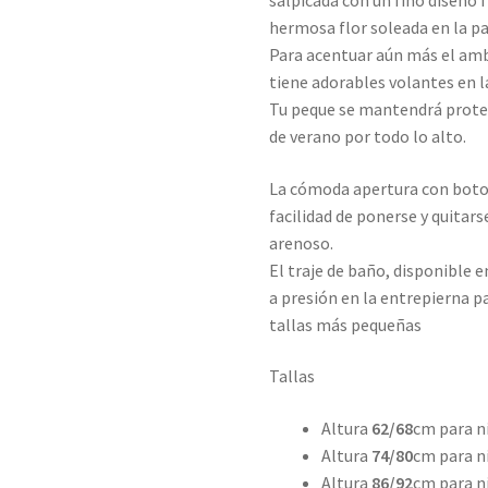
salpicada con un fino diseño 
hermosa flor soleada en la pa
Para acentuar aún más el amb
tiene adorables volantes en l
Tu peque se mantendrá proteg
de verano por todo lo alto.
La cómoda apertura con boton
facilidad de ponerse y quitars
arenoso.
El traje de baño, disponible 
a presión en la entrepierna pa
tallas más pequeñas
Tallas
Altura
62/68
cm para n
Altura
74/80
cm para n
Altura
86/92
cm para ni