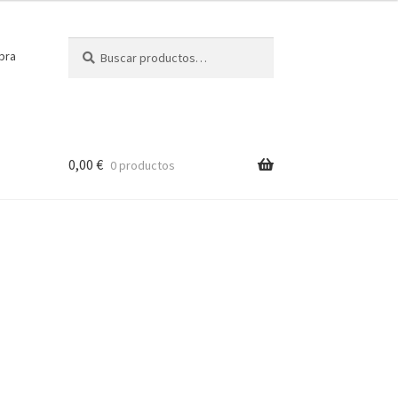
Buscar
Buscar
pra
por:
0,00
€
0 productos