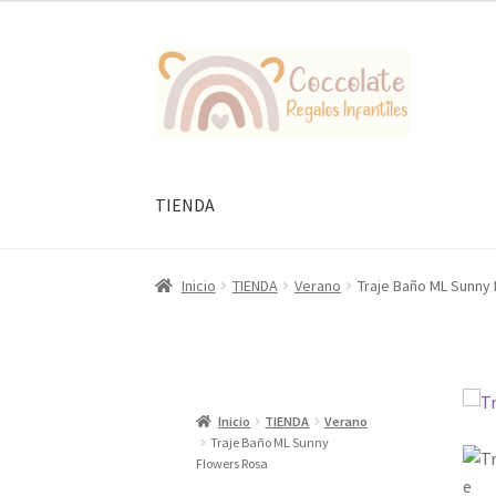
34,95 €.
27,96 €.
Ir
Ir
a
al
la
contenido
navegación
TIENDA
Inicio
TIENDA
Verano
Traje Baño ML Sunny
Inicio
TIENDA
Verano
Traje Baño ML Sunny
Flowers Rosa