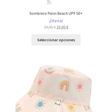
Sombrero Palm Beach UPF 50+
¡Oferta!
El
El
19,95
€
10,00
€
precio
precio
Este
original
actual
Seleccionar opciones
producto
era:
es:
tiene
19,95 €.
10,00 €.
múltiples
variantes.
Las
opciones
se
pueden
elegir
en
la