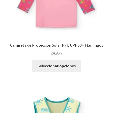
página
de
producto
Camiseta de Protección Solar M/ L UPF 50+ Flamingos
24,95
€
Este
Seleccionar opciones
producto
tiene
múltiples
variantes.
Las
opciones
se