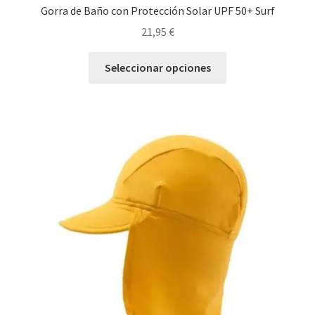
Gorra de Baño con Protección Solar UPF 50+ Surf
21,95
€
Este
Seleccionar opciones
producto
tiene
múltiples
variantes.
Las
opciones
se
pueden
elegir
en
la
página
de
producto