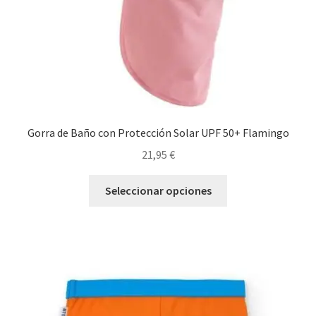
página
de
producto
Gorra de Baño con Protección Solar UPF 50+ Flamingo
21,95
€
Este
Seleccionar opciones
producto
tiene
múltiples
variantes.
Las
opciones
se