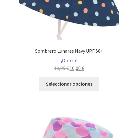
Sombrero Lunares Navy UPF 50+
¡Oferta!
El
El
19,95
€
10,00
€
precio
precio
Este
original
actual
Seleccionar opciones
producto
era:
es:
tiene
19,95 €.
10,00 €.
múltiples
variantes.
Las
opciones
se