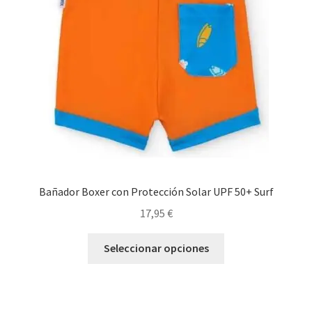
pueden
elegir
en
la
página
de
producto
Bañador Boxer con Protección Solar UPF 50+ Surf
17,95
€
Este
Seleccionar opciones
producto
tiene
múltiples
variantes.