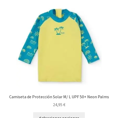
variantes.
Las
opciones
se
pueden
elegir
en
la
página
de
producto
Camiseta de Protección Solar M/ L UPF 50+ Neon Palms
24,95
€
Este