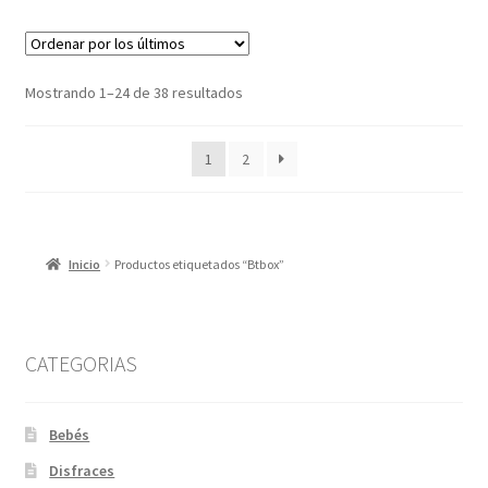
variantes.
Las
opciones
Ordenado
Mostrando 1–24 de 38 resultados
se
por
pueden
los
1
2
elegir
últimos
en
la
página
Inicio
Productos etiquetados “Btbox”
de
producto
CATEGORIAS
Bebés
Disfraces