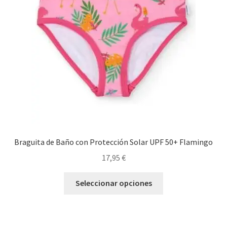
pueden
elegir
en
la
página
de
producto
Braguita de Baño con Protección Solar UPF 50+ Flamingo
17,95
€
Este
Seleccionar opciones
producto
tiene
múltiples