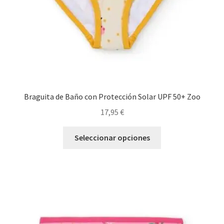
la
página
de
producto
Braguita de Baño con Protección Solar UPF 50+ Zoo
17,95
€
Este
Seleccionar opciones
producto
tiene
múltiples
variantes.
Las
opciones
se