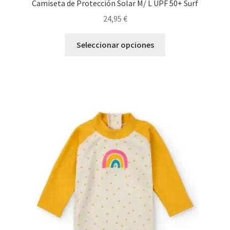
Camiseta de Protección Solar M/ L UPF 50+ Surf
24,95
€
Este
Seleccionar opciones
producto
tiene
múltiples
variantes.
Las
opciones
se
pueden
elegir
en
la
página
de
producto