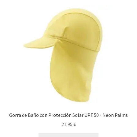
Gorra de Baño con Protección Solar UPF 50+ Neon Palms
21,95
€
Este