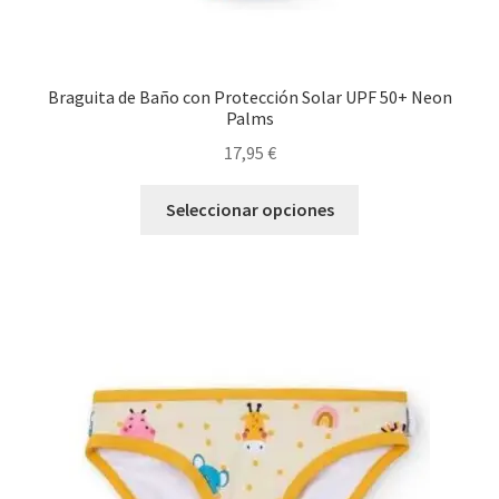
Braguita de Baño con Protección Solar UPF 50+ Neon
Palms
17,95
€
Este
Seleccionar opciones
producto
tiene
múltiples
variantes.
Las
opciones
se
pueden
elegir
en