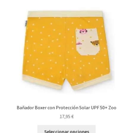
Las
opciones
se
pueden
elegir
en
la
página
de
producto
Bañador Boxer con Protección Solar UPF 50+ Zoo
17,95
€
Este
Seleccionar opciones