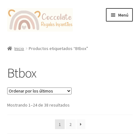
Ir
Ir
Menú
a
al
la
contenido
navegación
Tienda
Inicio
Productos etiquetados “Btbox”
Coccolate Puericultura y Juguetería Educativa
Btbox
Ordenado
Mostrando 1–24 de 38 resultados
por
los
1
2
últimos