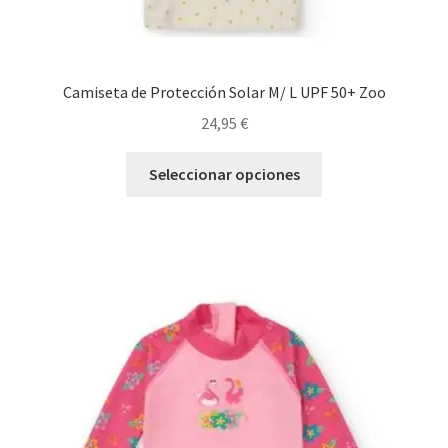
Camiseta de Protección Solar M/ L UPF 50+ Zoo
24,95
€
Este
Seleccionar opciones
producto
tiene
múltiples
variantes.
Las
opciones
se
pueden
elegir
en
la