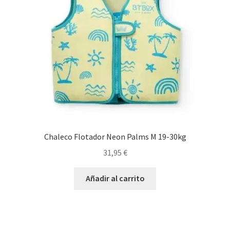
pueden
elegir
en
la
página
de
producto
Chaleco Flotador Neon Palms M 19-30kg
31,95
€
Añadir al carrito