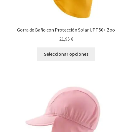
Gorra de Baño con Protección Solar UPF 50+ Zoo
21,95
€
Este
Seleccionar opciones
producto
tiene
múltiples
variantes.
Las
opciones
se
pueden
elegir
en
la