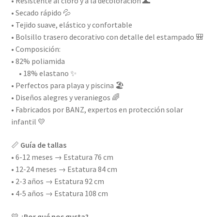
• Resistente al cloro y a la decoloración 🌊
• Secado rápido 💦
• Tejido suave, elástico y confortable
• Bolsillo trasero decorativo con detalle del estampado 🎒
• Composición:
• 82% poliamida
• 18% elastano ✨
• Perfectos para playa y piscina 🏖️
• Diseños alegres y veraniegos 🌈
• Fabricados por BANZ, expertos en protección solar
infantil 💛
📏
Guía de tallas
• 6-12 meses → Estatura 76 cm
• 12-24 meses → Estatura 84 cm
• 2-3 años → Estatura 92 cm
• 4-5 años → Estatura 108 cm
💛
¿Por qué nos gusta?