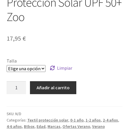
Protección Solar UPF 50+
Zoo
17,95
€
Talla
Limpiar
Bañador
Añadir al carrito
Boxer
con
Protección
Solar
SKU:
N/D
Categorías:
Textil protección solar
,
0-1 año
,
1-2 años
,
2-4 años
,
UPF
4-6 años
,
Btbox
,
Edad
,
Marcas
,
Ofertas Verano
,
Verano
50+