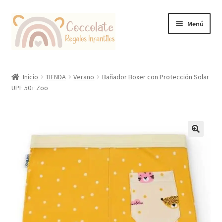
Ir
Ir
Menú
a
al
la
contenido
navegación
Tienda
Inicio
TIENDA
Verano
Bañador Boxer con Protección Solar
UPF 50+ Zoo
Coccolate Puericultura y Juguetería Educativa
🔍