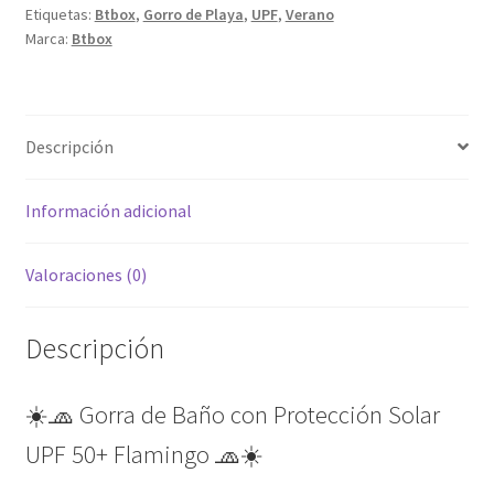
Etiquetas:
Btbox
,
Gorro de Playa
,
UPF
,
Verano
50+
Marca:
Btbox
Flamingo
cantidad
Descripción
Información adicional
Valoraciones (0)
Descripción
☀️🧢 Gorra de Baño con Protección Solar
UPF 50+ Flamingo 🧢☀️