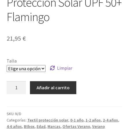
Protección Solar UPF 50+
Flamingo
21,95
€
Talla
Limpiar
Gorra
Añadir al carrito
de
Baño
con
Protección
SKU:
N/D
Categorías:
Textil protección solar
,
0-1 año
,
1-2 años
,
2-4 años
,
Solar
4-6 años
,
Btbox
,
Edad
,
Marcas
,
Ofertas Verano
,
Verano
UPF