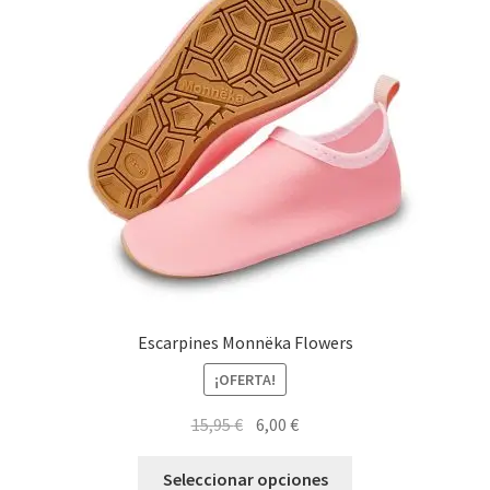
Escarpines Monnëka Flowers
¡OFERTA!
El
El
15,95
€
6,00
€
precio
precio
Este
original
actual
Seleccionar opciones