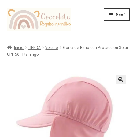
Ir
Ir
Menú
a
al
la
contenido
navegación
Tienda
Inicio
TIENDA
Verano
Gorra de Baño con Protección Solar
UPF 50+ Flamingo
Coccolate Puericultura y Juguetería Educativa
🔍