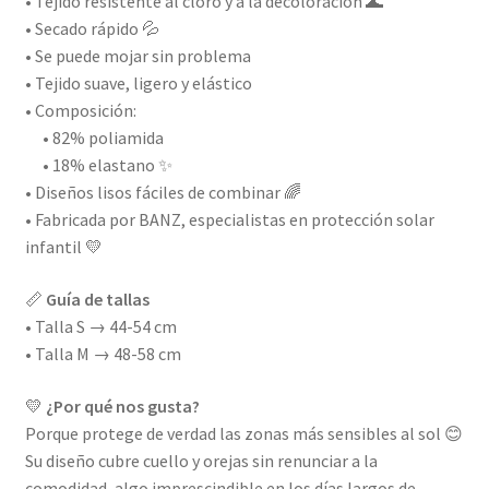
• Tejido resistente al cloro y a la decoloración 🌊
• Secado rápido 💦
• Se puede mojar sin problema
• Tejido suave, ligero y elástico
• Composición:
• 82% poliamida
• 18% elastano ✨
• Diseños lisos fáciles de combinar 🌈
• Fabricada por BANZ, especialistas en protección solar
infantil 💛
📏
Guía de tallas
• Talla S → 44-54 cm
• Talla M → 48-58 cm
💛
¿Por qué nos gusta?
Porque protege de verdad las zonas más sensibles al sol 😊
Su diseño cubre cuello y orejas sin renunciar a la
comodidad, algo imprescindible en los días largos de