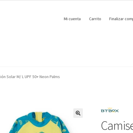
Mi cuenta
Carrito
Finalizar com
ión Solar M/ L UPF 50+ Neon Palms
Camise
🔍