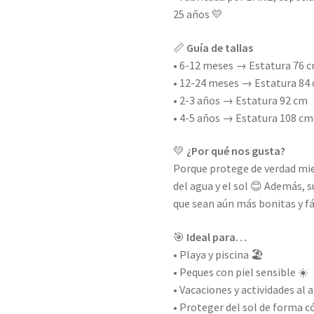
25 años 💛
📏
Guía de tallas
• 6-12 meses → Estatura 76 
• 12-24 meses → Estatura 84
• 2-3 años → Estatura 92 cm
• 4-5 años → Estatura 108 cm
💛
¿Por qué nos gusta?
Porque protege de verdad mi
del agua y el sol 😊 Además,
que sean aún más bonitas y fá
🎯
Ideal para…
• Playa y piscina 🏖️
• Peques con piel sensible ☀️
• Vacaciones y actividades al a
• Proteger del sol de forma 