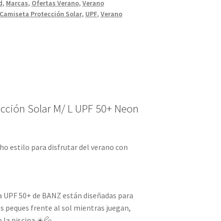
d
,
Marcas
,
Ofertas Verano
,
Verano
Camiseta Protección Solar
,
UPF
,
Verano
cción Solar M/ L UPF 50+ Neon
o estilo para disfrutar del verano con
a UPF 50+ de BANZ están diseñadas para
os peques frente al sol mientras juegan,
o la piscina ☀️💦