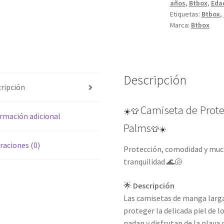
años
,
Btbox
,
Eda
UPF
Etiquetas:
Btbox
,
50+
Marca:
Btbox
Neon
Palms
cantidad
Descripción
ripción
Camiseta de Prote
☀️👕
rmación adicional
Palms
👕☀️
raciones (0)
Protección, comodidad y much
tranquilidad 🌊🐚
🌟
Descripción
Las camisetas de manga larg
proteger la delicada piel de l
nadan y disfrutan de la playa 