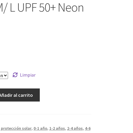
M/ L UPF 50+ Neon
Limpiar
Añadir al carrito
l protección solar
,
0-1 año
,
1-2 años
,
2-4 años
,
4-6