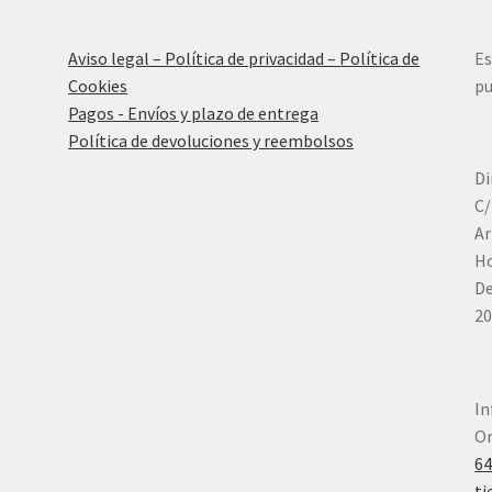
Aviso legal – Política de privacidad – Política de
Es
Cookies
pu
Pagos - Envíos y plazo de entrega
Política de devoluciones y reembolsos
Di
C/
Ar
Ho
De
20
In
Or
6
ti