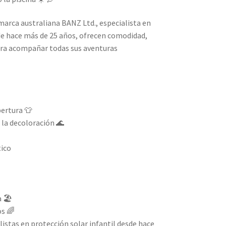
marca australiana BANZ Ltd., especialista en
sde hace más de 25 años, ofrecen comodidad,
para acompañar todas sus aventuras
ertura 👕
a la decoloración 🌊
tico
 🏖️
os 🌈
listas en protección solar infantil desde hace