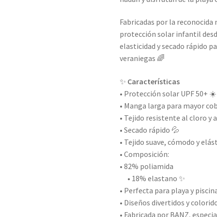
Fabricadas por la reconocida 
protección solar infantil de
elasticidad y secado rápido 
veraniegas 🌈
✨
Características
• Protección solar UPF 50+ ☀️
• Manga larga para mayor cob
• Tejido resistente al cloro y 
• Secado rápido 💦
• Tejido suave, cómodo y elás
• Composición:
• 82% poliamida
• 18% elastano ✨
• Perfecta para playa y piscina
• Diseños divertidos y colorid
• Fabricada por BANZ, especia