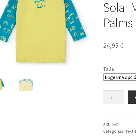
Solar 
Palms
24,95
€
Talla
Camiseta
de
Protección
Solar
M/
SKU:
N/D
Categorías:
Texti
L