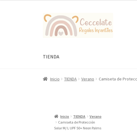
Ir
Ir
a
al
la
contenido
navegación
TIENDA
Inicio
TIENDA
Verano
Camiseta de Protecc
Inicio
TIENDA
Verano
Camiseta de Protección
Solar M/ L UPF 50+ Neon Palms