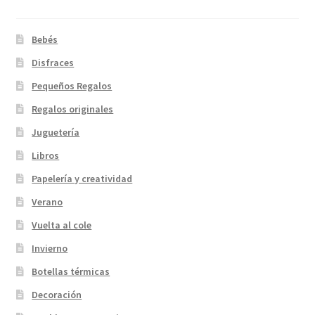
Bebés
Disfraces
Pequeños Regalos
Regalos originales
Juguetería
Libros
Papelería y creatividad
Verano
Vuelta al cole
Invierno
Botellas térmicas
Decoración