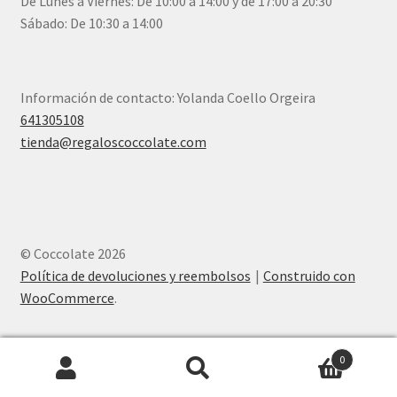
De Lunes a Viernes: De 10:00 a 14:00 y de 17:00 a 20:30
Sábado: De 10:30 a 14:00
Información de contacto: Yolanda Coello Orgeira
641305108
tienda@regaloscoccolate.com
© Coccolate 2026
Política de devoluciones y reembolsos
Construido con
WooCommerce
.
0
Buscar
Buscar