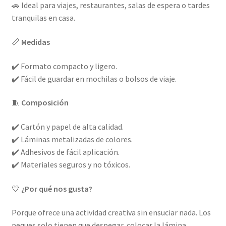
🚗 Ideal para viajes, restaurantes, salas de espera o tardes
tranquilas en casa.
📏
Medidas
✔️ Formato compacto y ligero.
✔️ Fácil de guardar en mochilas o bolsos de viaje.
🧵
Composición
✔️ Cartón y papel de alta calidad.
✔️ Láminas metalizadas de colores.
✔️ Adhesivos de fácil aplicación.
✔️ Materiales seguros y no tóxicos.
💛
¿Por qué nos gusta?
Porque ofrece una actividad creativa sin ensuciar nada. Los
peques solo tienen que despegar, colocar la lámina