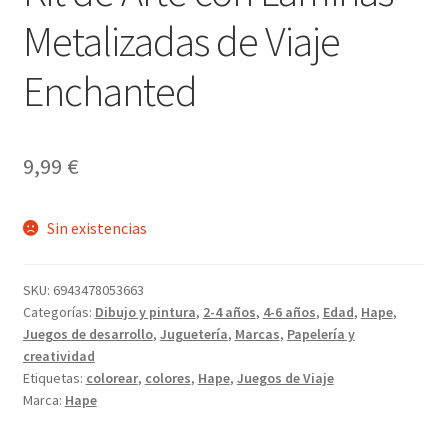
Metalizadas de Viaje
Enchanted
9,99
€
Sin existencias
SKU:
6943478053663
Categorías:
Dibujo y pintura
,
2-4 años
,
4-6 años
,
Edad
,
Hape
,
Juegos de desarrollo
,
Juguetería
,
Marcas
,
Papelería y
creatividad
Etiquetas:
colorear
,
colores
,
Hape
,
Juegos de Viaje
Marca:
Hape