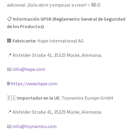
adicional. ¡Solo abrir y empezar a crear! ✨🎒🎨
📋
Información GPSR (Reglamento General de Seguridad
de los Productos)
🏢
Fabricante:
Hape International AG
📍 Alsfelder Straße 41, 35325 Mücke, Alemania.
📧
info@hape.com
🌐
https://www.hape.com
🇪🇺
Importador en la UE:
Toynamics Europe GmbH
📍 Alsfelder Straße 41, 35325 Mücke, Alemania.
📧
info@toynamics.com