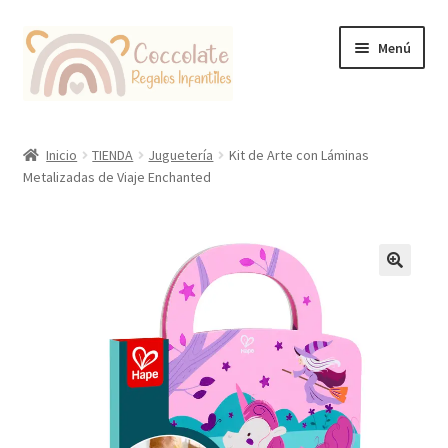
Ir
Ir
Menú
a
al
la
contenido
navegación
Tienda
Inicio
TIENDA
Juguetería
Kit de Arte con Láminas
Metalizadas de Viaje Enchanted
Coccolate Puericultura y Juguetería Educativa
🔍