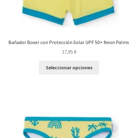
producto
Bañador Boxer con Protección Solar UPF 50+ Neon Palms
17,95
€
Este
Seleccionar opciones
producto
tiene
múltiples
variantes.
Las
opciones
se
pueden
elegir