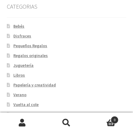
CATEGORIAS
Bebés
Disfraces
Pequeños Regalos
Regalos originales
Juguetería
Libros
Papelería y creatividad
Verano
Vuelta al cole
Invierno
0
Botellas térmicas
Buscar
Buscar