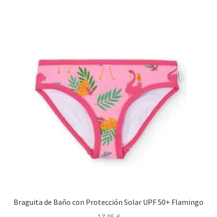
tiene
múltiples
variantes.
Las
opciones
se
pueden
elegir
en
la
página
de
producto
Braguita de Baño con Protección Solar UPF 50+ Flamingo
17,95
€