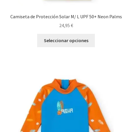
Camiseta de Protección Solar M/ L UPF 50+ Neon Palms
24,95
€
Este
Seleccionar opciones
producto
tiene
múltiples
variantes.
Las
opciones
se
pueden
elegir
en
la
página