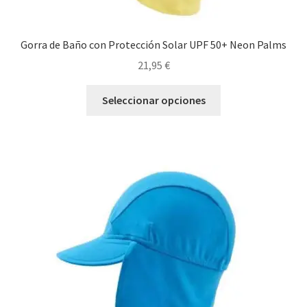
Gorra de Baño con Protección Solar UPF 50+ Neon Palms
21,95
€
Este
Seleccionar opciones
producto
tiene
múltiples
variantes.
Las
opciones
se
pueden
elegir
en
la
página