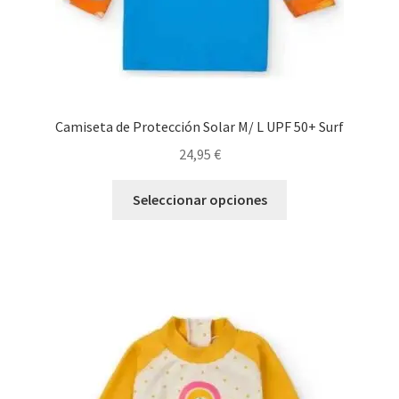
de
producto
Camiseta de Protección Solar M/ L UPF 50+ Surf
24,95
€
Este
Seleccionar opciones
producto
tiene
múltiples
variantes.
Las
opciones
se
pueden
elegir