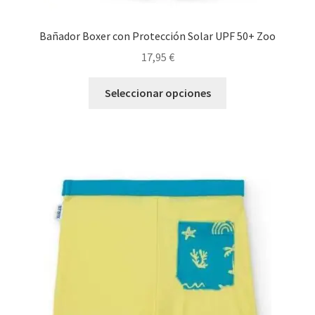
Bañador Boxer con Protección Solar UPF 50+ Zoo
17,95
€
Este
Seleccionar opciones
producto
tiene
múltiples
variantes.
Las
opciones
se
pueden
elegir
en
la
página
de