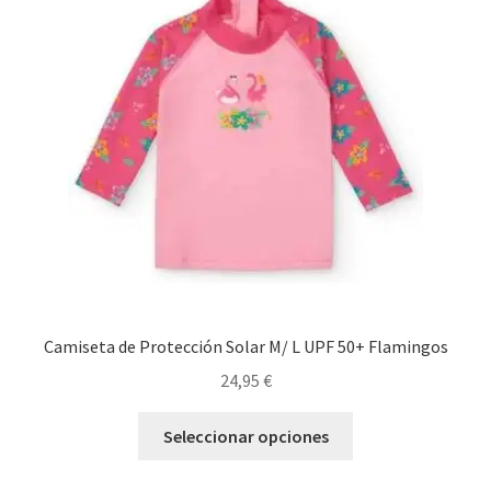
opciones
se
pueden
elegir
en
la
página
de
producto
Camiseta de Protección Solar M/ L UPF 50+ Flamingos
24,95
€
Este
Seleccionar opciones
producto
tiene