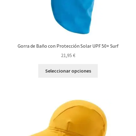
de
producto
Gorra de Baño con Protección Solar UPF 50+ Surf
21,95
€
Este
Seleccionar opciones
producto
tiene
múltiples
variantes.
Las
opciones
se
pueden
elegir