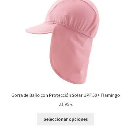
opciones
se
pueden
elegir
en
la
página
de
producto
Gorra de Baño con Protección Solar UPF 50+ Flamingo
21,95
€
Este
Seleccionar opciones
producto
tiene