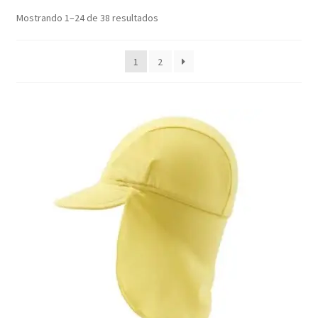
Ordenado
Mostrando 1–24 de 38 resultados
por
los
1
2
últimos