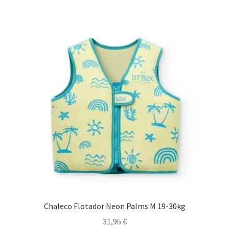
múltiples
variantes.
Las
opciones
se
pueden
elegir
en
la
página
de
producto
Chaleco Flotador Neon Palms M 19-30kg
31,95
€