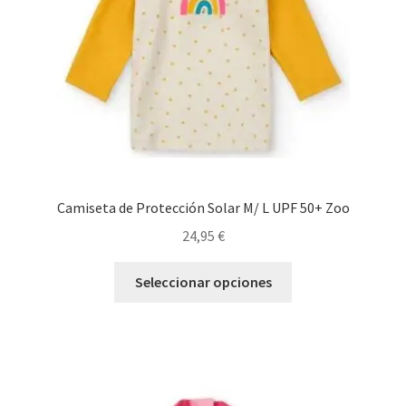
en
la
página
de
producto
Camiseta de Protección Solar M/ L UPF 50+ Zoo
24,95
€
Este
Seleccionar opciones
producto
tiene
múltiples
variantes.
Las