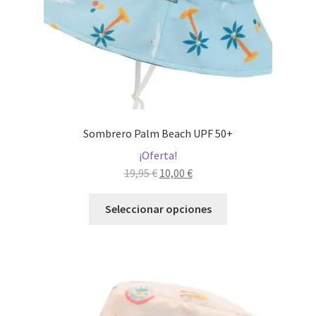
la
página
de
producto
Sombrero Palm Beach UPF 50+
¡Oferta!
El
El
19,95
€
10,00
€
precio
precio
Este
original
actual
Seleccionar opciones
producto
era:
es:
tiene
19,95 €.
10,00 €.
múltiples
variantes.
Las
opciones