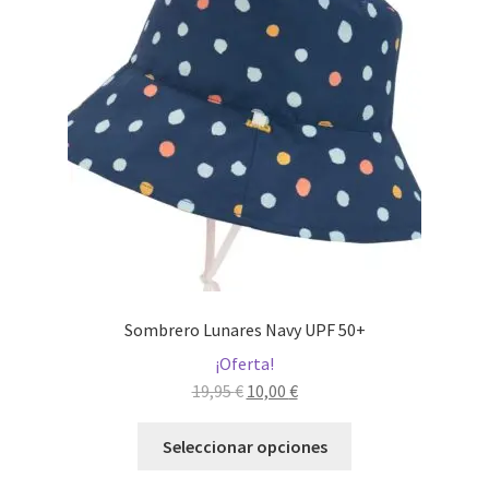
Sombrero Lunares Navy UPF 50+
¡Oferta!
El
El
19,95
€
10,00
€
precio
precio
Este
original
actual
Seleccionar opciones
producto
era:
es:
tiene