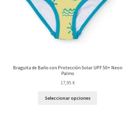
en
la
página
de
producto
Braguita de Baño con Protección Solar UPF 50+ Neon
Palms
17,95
€
Este
Seleccionar opciones
producto
tiene
múltiples
variantes.
Las