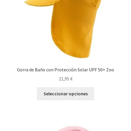
en
la
página
de
producto
Gorra de Baño con Protección Solar UPF 50+ Zoo
21,95
€
Este
Seleccionar opciones
producto
tiene
múltiples
variantes.
Las