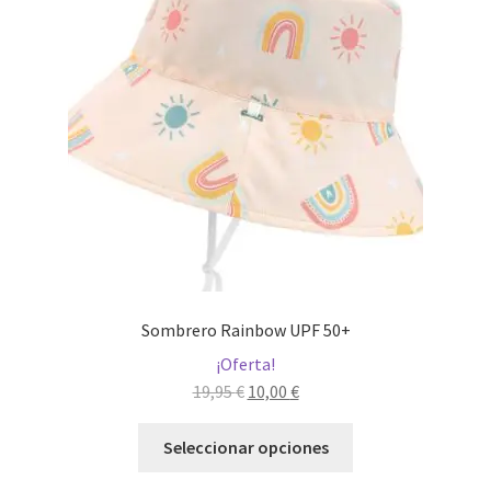
se
pueden
elegir
en
la
página
de
producto
Sombrero Rainbow UPF 50+
¡Oferta!
El
El
19,95
€
10,00
€
precio
precio
Este
original
actual
Seleccionar opciones
producto
era:
es:
tiene