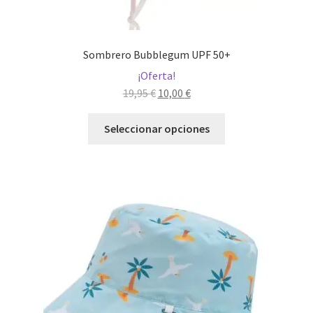
Sombrero Bubblegum UPF 50+
¡Oferta!
El
El
19,95
€
10,00
€
precio
precio
Este
original
actual
Seleccionar opciones
producto
era:
es:
tiene
19,95 €.
10,00 €.
múltiples
variantes.
Las
opciones
se
pueden
elegir
en