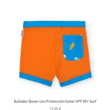
múltiples
variantes.
Las
opciones
se
pueden
elegir
en
la
página
de
producto
Bañador Boxer con Protección Solar UPF 50+ Surf
17,95
€