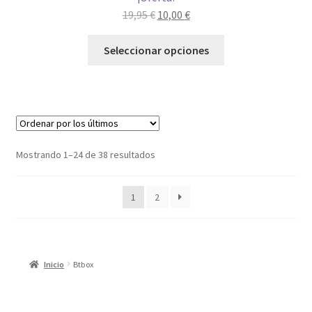
El
El
19,95
€
10,00
€
precio
precio
Este
original
actual
Seleccionar opciones
producto
era:
es:
tiene
19,95 €.
10,00 €.
múltiples
variantes.
Las
opciones
Ordenado
Mostrando 1–24 de 38 resultados
se
por
pueden
los
1
2
elegir
últimos
en
la
página
Inicio
Btbox
de
producto