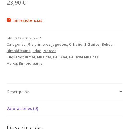
23,90
€
Sin existencias
SKU:
8435629207264
Categorías:
Mis primeros juguetes
,
0-1 año
,
1-2 años
,
Bebés
,
Bimbidreams
,
Edad
,
Marcas
Etiquetas:
Bimbi
,
Musical
,
Peluche
,
Peluche Musical
Marca:
Bimbidreams
Descripción
Valoraciones (0)
Descripción