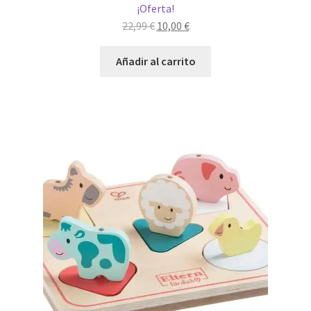
¡Oferta!
El
El
22,99
€
10,00
€
precio
precio
original
actual
Añadir al carrito
era:
es:
22,99 €.
10,00 €.