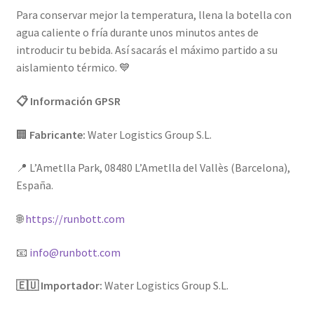
Para conservar mejor la temperatura, llena la botella con
agua caliente o fría durante unos minutos antes de
introducir tu bebida. Así sacarás el máximo partido a su
aislamiento térmico. 💙
📋 Información GPSR
🏢
Fabricante:
Water Logistics Group S.L.
📍 L’Ametlla Park, 08480 L’Ametlla del Vallès (Barcelona),
España.
🌐
https://runbott.com
📧
info@runbott.com
🇪🇺 Importador:
Water Logistics Group S.L.