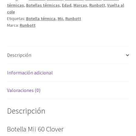
térmicas
,
Botellas térmicas
,
Edad
,
Marcas
,
Runbott
,
Vuelta al
cole
Etiquetas:
Botella térmica
,
Mii
,
Runbott
Marca:
Runbott
Descripción
Información adicional
Valoraciones (0)
Descripción
Botella Mii 60 Clover