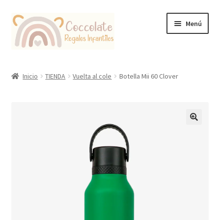
Ir
Ir
Menú
a
al
la
contenido
navegación
Tienda
Inicio
TIENDA
Vuelta al cole
Botella Mii 60 Clover
Coccolate Puericultura y Juguetería Educativa
🔍