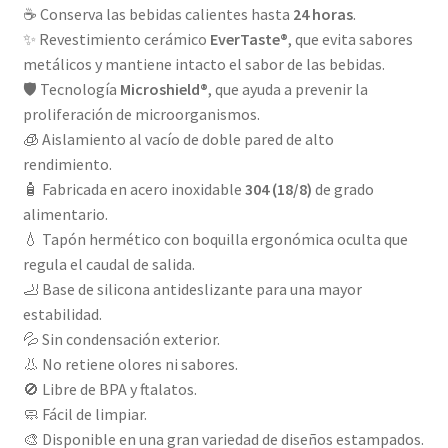
☕ Conserva las bebidas calientes hasta
24 horas
.
✨ Revestimiento cerámico
EverTaste®
, que evita sabores
metálicos y mantiene intacto el sabor de las bebidas.
🛡️ Tecnología
Microshield®
, que ayuda a prevenir la
proliferación de microorganismos.
🧊 Aislamiento al vacío de doble pared de alto
rendimiento.
🧴 Fabricada en acero inoxidable
304 (18/8)
de grado
alimentario.
💧 Tapón hermético con boquilla ergonómica oculta que
regula el caudal de salida.
🦶 Base de silicona antideslizante para una mayor
estabilidad.
💦 Sin condensación exterior.
👃 No retiene olores ni sabores.
🚫 Libre de BPA y ftalatos.
🧼 Fácil de limpiar.
🎨 Disponible en una gran variedad de diseños estampados.