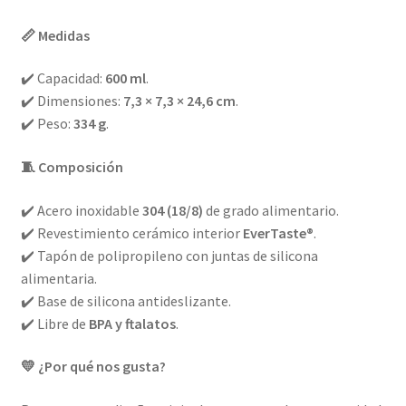
📏 Medidas
✔️ Capacidad:
600 ml
.
✔️ Dimensiones:
7,3 × 7,3 × 24,6 cm
.
✔️ Peso:
334 g
.
🧵 Composición
✔️ Acero inoxidable
304 (18/8)
de grado alimentario.
✔️ Revestimiento cerámico interior
EverTaste®
.
✔️ Tapón de polipropileno con juntas de silicona
alimentaria.
✔️ Base de silicona antideslizante.
✔️ Libre de
BPA y ftalatos
.
💛 ¿Por qué nos gusta?