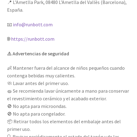
📍 L’Ametlla Park, 08480 L’Ametlla del Vallès (Barcelona),
España.
📧
info@runbott.com
🌐
https://runbott.com
⚠️ Advertencias de seguridad
👶 Mantener fuera del alcance de niños pequeños cuando
contenga bebidas muy calientes.
🧼 Lavar antes del primer uso.
🧽 Se recomienda lavar únicamente a mano para conservar
el revestimiento cerámico y el acabado exterior.
🚫 No apta para microondas.
🚫 No apta para congelador.
📦 Retirar todos los elementos del embalaje antes del
primer uso.
🔍 Revisar periódicamente el estado del tapón y de las