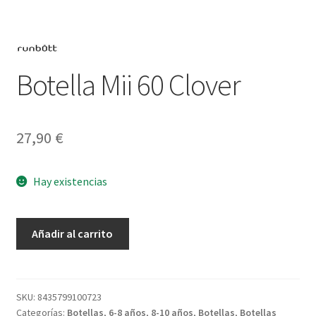
Botella Mii 60 Clover
27,90
€
Hay existencias
Botella
Añadir al carrito
Mii
60
Clover
cantidad
SKU:
8435799100723
Categorías:
Botellas
,
6-8 años
,
8-10 años
,
Botellas
,
Botellas