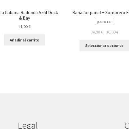
la Cabana Redonda Azúl Dock
Bañador pañal + Sombrero F
& Bay
¡OFERTA!
41,00
€
El
El
34,90
€
20,00
€
precio
preci
Añadir al carrito
original
actual
Seleccionar opciones
era:
es:
34,90 €.
20,00 
Legal
C