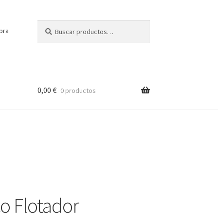
Buscar
Buscar
pra
por:
0,00
€
0 productos
o Flotador