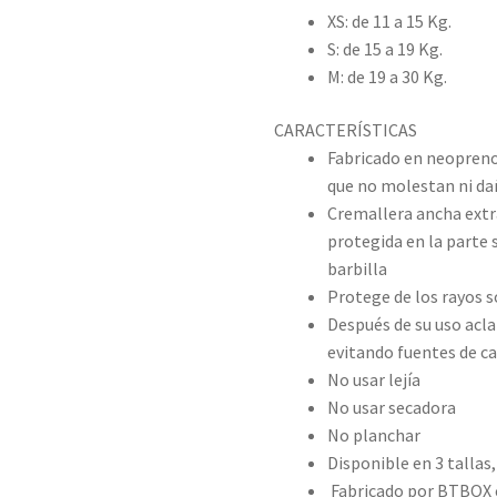
XS: de 11 a 15 Kg.
S: de 15 a 19 Kg.
M: de 19 a 30 Kg.
CARACTERÍSTICAS
Fabricado en neopreno
que no molestan ni dañ
Cremallera ancha extr
protegida en la parte 
barbilla
Protege de los rayos s
Después de su uso aclar
evitando fuentes de cal
No usar lejía
No usar secadora
No planchar
Disponible en 3 tallas,
Fabricado por BTBOX 