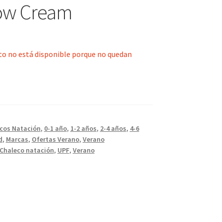
ow Cream
to no está disponible porque no quedan
cos Natación
,
0-1 año
,
1-2 años
,
2-4 años
,
4-6
d
,
Marcas
,
Ofertas Verano
,
Verano
Chaleco natación
,
UPF
,
Verano