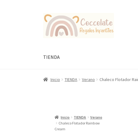
Ir
Ir
a
al
la
contenido
navegación
TIENDA
Inicio
TIENDA
Verano
Chaleco Flotador R
Inicio
TIENDA
Verano
Chaleco Flotador Rainbow
Cream