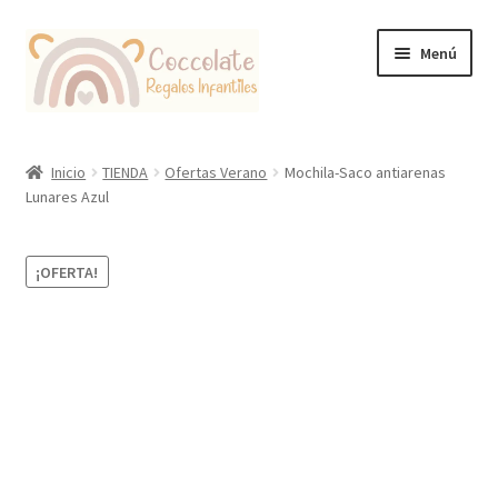
Ir
Ir
Menú
a
al
la
contenido
navegación
Tienda
Inicio
TIENDA
Ofertas Verano
Mochila-Saco antiarenas
Lunares Azul
Coccolate Puericultura y Juguetería Educativa
¡OFERTA!