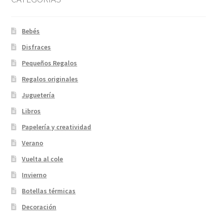
página
de
Bebés
producto
Disfraces
Pequeños Regalos
Regalos originales
Juguetería
Libros
Papelería y creatividad
Verano
Vuelta al cole
Invierno
Botellas térmicas
Decoración