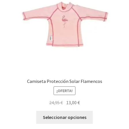
Camiseta Protección Solar Flamencos
¡OFERTA!
El
El
24,95
€
13,00
€
precio
precio
Este
original
actual
Seleccionar opciones
producto
era:
es:
tiene