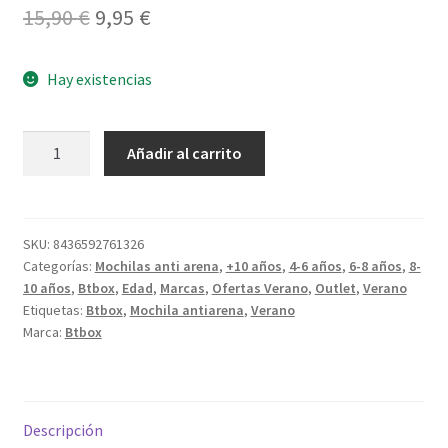
El
El
15,90
€
9,95
€
precio
precio
Hay existencias
original
actual
era:
es:
Mochila-
Añadir al carrito
15,90 €.
9,95 €.
Saco
antiarenas
Lunares
Azul
SKU:
8436592761326
Categorías:
Mochilas anti arena
,
+10 años
,
4-6 años
,
6-8 años
,
8-
cantidad
10 años
,
Btbox
,
Edad
,
Marcas
,
Ofertas Verano
,
Outlet
,
Verano
Etiquetas:
Btbox
,
Mochila antiarena
,
Verano
Marca:
Btbox
Descripción