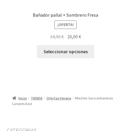
Bañador pañal + Sombrero Fresa
¡OFERTA!
El
El
34,90
€
20,00
€
precio
precio
Este
original
actual
Seleccionar opciones
producto
era:
es:
tiene
34,90 €.
20,00 €.
múltiples
variantes.
Las
opciones
Inicio
TIENDA
Ofertas Verano
Mochila-Saco antiarenas
se
Lunares Azul
pueden
elegir
en
la
CATEGORIAS