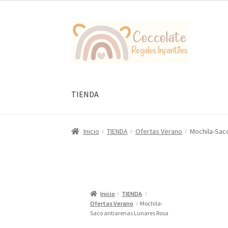
original
actual
era:
es:
Ir
Ir
15,90 €.
9,95 €.
a
al
la
contenido
navegación
TIENDA
Inicio
TIENDA
Ofertas Verano
Mochila-Sac
Inicio
TIENDA
Ofertas Verano
Mochila-
Saco antiarenas Lunares Rosa