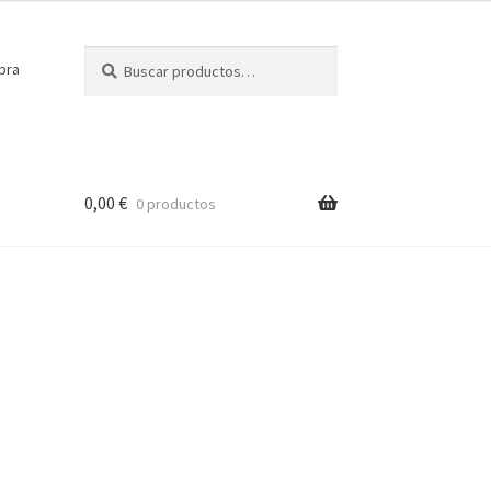
Buscar
Buscar
pra
por:
0,00
€
0 productos