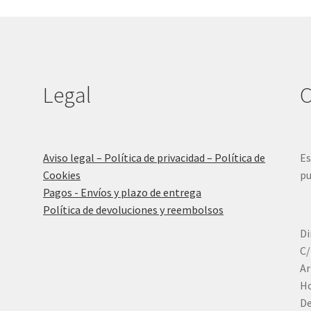
se
pueden
elegir
en
la
página
Legal
C
de
producto
Aviso legal – Política de privacidad – Política de
Es
Cookies
pu
Pagos - Envíos y plazo de entrega
Política de devoluciones y reembolsos
Di
C/
Ar
Ho
De