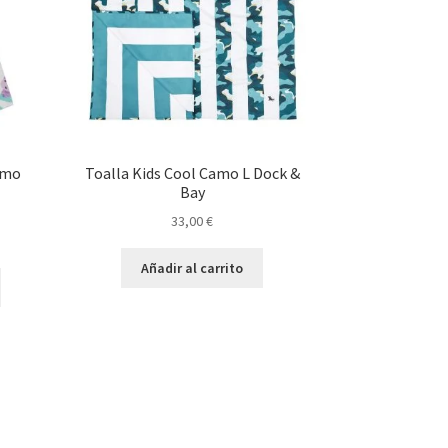
amo
Toalla Kids Cool Camo L Dock &
Bay
33,00
€
o
Añadir al carrito
Este
producto
tiene
€.
múltiples
variantes.
Las
opciones
se