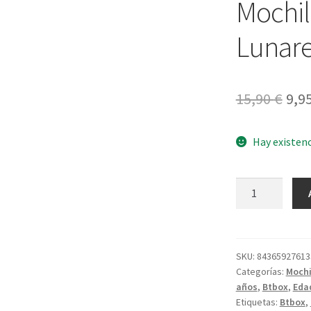
Mochil
Lunare
El
15,90
€
9,9
pre
Hay existen
ori
era:
Mochila-
15,9
Saco
antiarenas
Lunares
Rosa
SKU:
84365927613
Categorías:
Mochi
cantidad
años
,
Btbox
,
Eda
Etiquetas:
Btbox
,