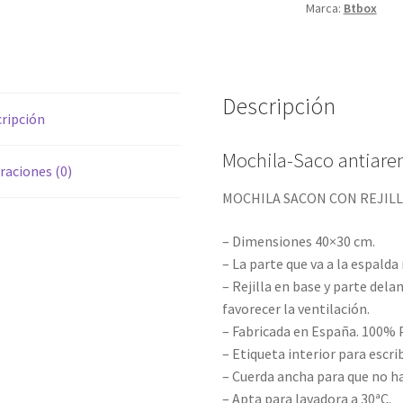
Marca:
Btbox
Descripción
ripción
Mochila-Saco antiare
raciones (0)
MOCHILA SACON CON REJIL
– Dimensiones 40×30 cm.
– La parte que va a la espalda 
– Rejilla en base y parte dela
favorecer la ventilación.
– Fabricada en España. 100% P
– Etiqueta interior para escri
– Cuerda ancha para que no h
– Apta para lavadora a 30ªC.