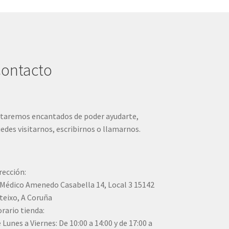
pueden
elegir
en
la
página
de
ontacto
producto
taremos encantados de poder ayudarte,
edes visitarnos, escribirnos o llamarnos.
rección:
Médico Amenedo Casabella 14, Local 3 15142
teixo, A Coruña
rario tienda:
 Lunes a Viernes: De 10:00 a 14:00 y de 17:00 a